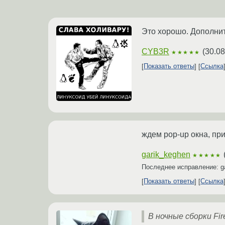
Это хорошо. Дополнит
CYB3R
(
30.08
★★★★★
Показать ответы
Ссылка
ждем pop-up окна, при
garik_keghen
★★★★★
Последнее исправление: g
Показать ответы
Ссылка
В ночные сборки Fi