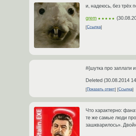
и, надеюсь, без трёх 
grem
(
30.08.2
★★★★★
Ссылка
#{шутка про заплати и
Deleted
(
30.08.2014 14
Показать ответ
Ссылка
Что характерно: фанат
те же самые люди про
зашкварилось». Двойн