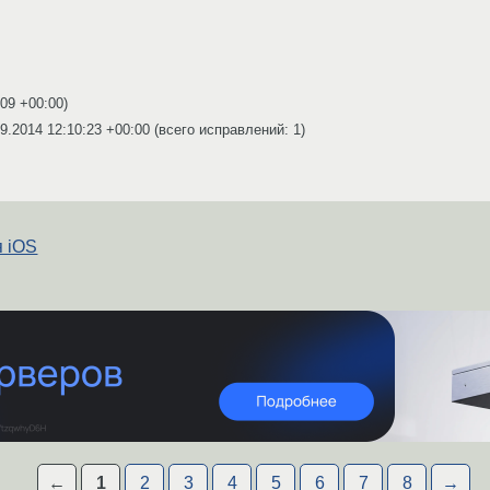
:09 +00:00
)
9.2014 12:10:23 +00:00
(всего исправлений: 1)
я iOS
←
1
2
3
4
5
6
7
8
→