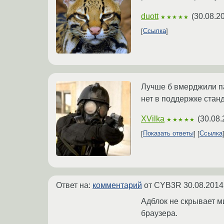
duott
(
30.08.2
★★★★★
Ссылка
Лучше б вмерджили па
нет в поддержке станд
XVilka
(
30.08.
★★★★★
Показать ответы
Ссылка
Ответ на:
комментарий
от CYB3R
30.08.2014
Адблок не скрывает м
браузера.