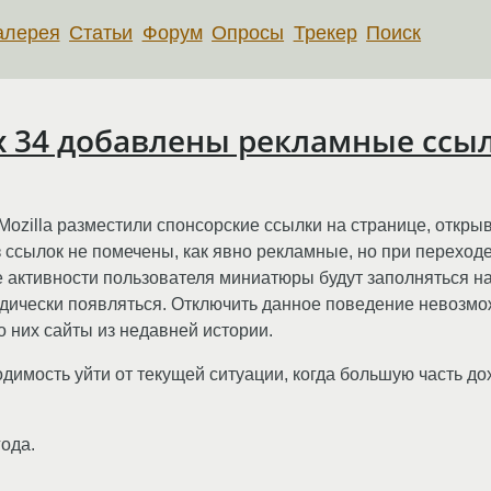
алерея
Статьи
Форум
Опросы
Трекер
Поиск
ox 34 добавлены рекламные ссы
 Mozilla разместили спонсорские ссылки на странице, откр
из ссылок не помечены, как явно рекламные, но при переход
ре активности пользователя миниатюры будут заполняться 
дически появляться. Отключить данное поведение невозм
о них сайты из недавней истории.
димость уйти от текущей ситуации, когда большую часть до
года.