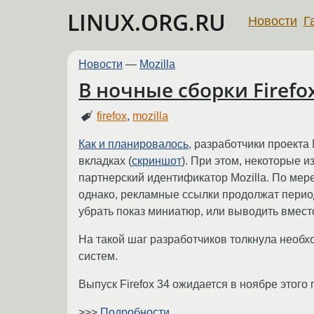
LINUX.ORG.RU
Новости
Г
Новости
—
Mozilla
В ночные сборки Firef
firefox
,
mozilla
Как и планировалось
, разработчики проекта
вкладках (
скриншот
). При этом, некоторые 
партнерский идентификатор Mozilla. По ме
однако, рекламные ссылки продолжат перио
убрать показ миниатюр, или выводить вмест
На такой шаг разработчиков толкнула необхо
систем.
Выпуск Firefox 34 ожидается в ноябре этого 
>>>
Подробности