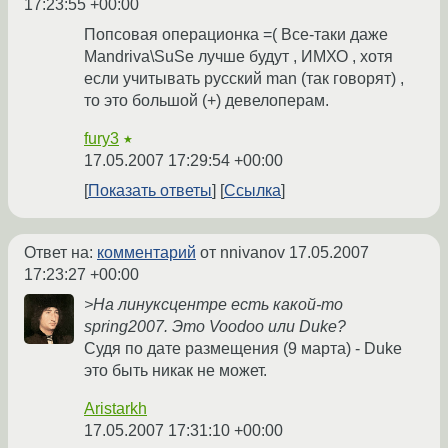
17:23:55 +00:00
Попсовая операционка =( Все-таки даже
Mandriva\SuSe лучше будут , ИМХО , хотя
если учитывать русский man (так говорят) ,
то это большой (+) девелоперам.
fury3
★
17.05.2007 17:29:54 +00:00
Показать ответы
Ссылка
Ответ на:
комментарий
от nnivanov
17.05.2007
17:23:27 +00:00
>На линуксцентре есть какой-то
spring2007. Это Voodoo или Duke?
Судя по дате размещения (9 марта) - Duke
это быть никак не может.
Aristarkh
17.05.2007 17:31:10 +00:00