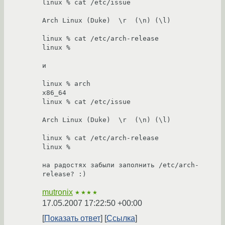
linux % cat /etc/issue

Arch Linux (Duke)  \r  (\n) (\l)

linux % cat /etc/arch-release 

linux %

и 

linux % arch

x86_64

linux % cat /etc/issue

Arch Linux (Duke)  \r  (\n) (\l)

linux % cat /etc/arch-release 

linux % 

на радостях забыли заполнить /etc/arch-
release? :)
mutronix
★★★★
17.05.2007 17:22:50 +00:00
Показать ответ
Ссылка