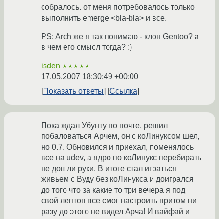
собралось. от меня потребовалось только
выполнить emerge <bla-bla> и все.
PS: Arch же я так понимаю - клон Gentoo? а
в чем его смысл тогда? :)
isden
★★★★★
17.05.2007 18:30:49 +00:00
Показать ответы
Ссылка
Пока ждал Убунту по почте, решил
побаловаться Арчем, он с коЛинуксом шел,
но 0.7. Обновился и приехал, поменялось
все на udev, а ядро по коЛинукс перебирать
не дошли руки. В итоге стал играться
живьем с Вуду без коЛинукса и доигрался
до того что за какие то три вечера я под
свой лептоп все смог настроить притом ни
разу до этого не видел Арча! И вайфай и