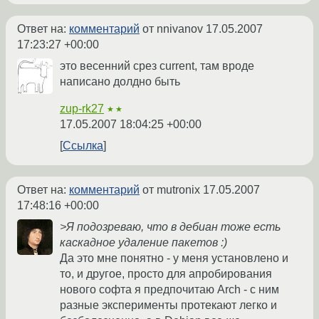
Ответ на:
комментарий
от nnivanov
17.05.2007
17:23:27 +00:00
это весенний срез current, там вроде
написано долдно быть
zup-rk27
★★
17.05.2007 18:04:25 +00:00
Ссылка
Ответ на:
комментарий
от mutronix
17.05.2007
17:48:16 +00:00
>Я подозреваю, что в дебиан тоже есть
каскадное удаление пакетов :)
Да это мне понятно - у меня установлено и
то, и другое, просто для апробирования
нового софта я предпочитаю Arch - с ним
разные эксперименты протекают легко и