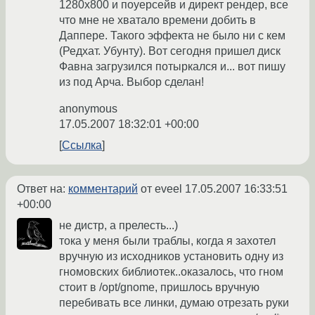
1280х800 и поуерсейв и директ рендер, все
что мне не хватало времени добить в
Даппере. Такого эффекта не было ни с кем
(Редхат. Убунту). Вот сегодня пришел диск
Фавна загрузился потыркался и... вот пишу
из под Арча. Выбор сделан!
anonymous
17.05.2007 18:32:01 +00:00
Ссылка
Ответ на:
комментарий
от eveel
17.05.2007 16:33:51
+00:00
не дистр, а прелесть...)
тока у меня были траблы, когда я захотел
вручную из исходников установить одну из
гномовских библиотек..оказалось, что гном
стоит в /opt/gnome, пришлось вручную
перебивать все линки, думаю отрезать руки