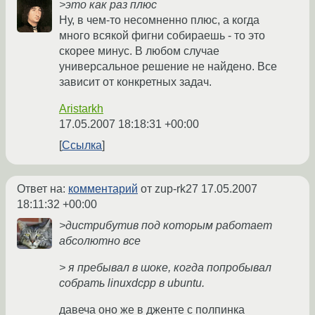
>это как раз плюс
Ну, в чем-то несомненно плюс, а когда
много всякой фигни собираешь - то это
скорее минус. В любом случае
универсальное решение не найдено. Все
зависит от конкретных задач.
Aristarkh
17.05.2007 18:18:31 +00:00
Ссылка
Ответ на:
комментарий
от zup-rk27
17.05.2007
18:11:32 +00:00
>дистрибутив под которым работает
абсолютно все
> я пребывал в шоке, когда попробывал
собрать linuxdcpp в ubuntu.
давеча оно же в дженте с полпинка