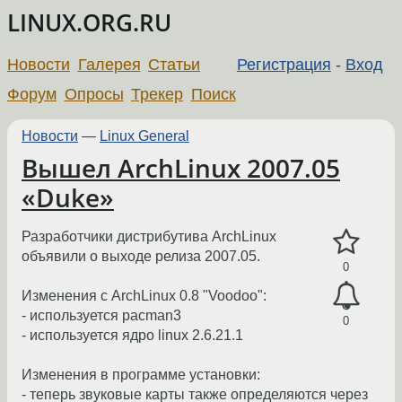
LINUX.ORG.RU
Новости
Галерея
Статьи
Регистрация
-
Вход
Форум
Опросы
Трекер
Поиск
Новости
—
Linux General
Вышел ArchLinux 2007.05
«Duke»
Разработчики дистрибутива ArchLinux
объявили о выходе релиза 2007.05.
0
Изменения с ArchLinux 0.8 "Voodoo":
- используется pacman3
0
- используется ядро linux 2.6.21.1
Изменения в программе установки:
- теперь звуковые карты также определяются через