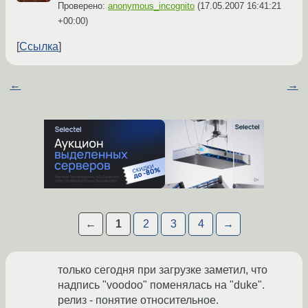
Проверено:
anonymous_incognito
(
17.05.2007 16:41:21
+00:00
)
Ссылка
←
→
←
1
2
3
4
→
только сегодня при загрузке заметил, что
надпись "voodoo" поменялась на "duke".
релиз - понятие относительное.