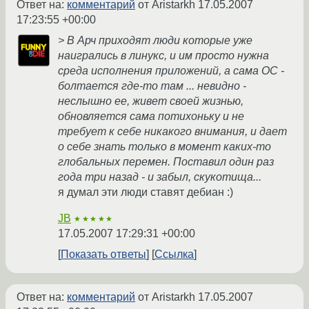
Ответ на:
комментарий
от Aristarkh
17.05.2007
17:23:55 +00:00
> В Арч приходят люди которые уже
наигрались в линукс, и им просто нужна
среда исполнения приложений, а сама ОС -
болтается где-то там ... невидно -
неслышно ее, живет своей жизнью,
обновляется сама потихоньку и не
требует к себе никакого внимания, и дает
о себе знать только в момент каких-то
глобальных перемен. Поставил один раз
года три назад - и забыл, скукотища...
я думал эти люди ставят дебиан :)
JB
★★★★★
17.05.2007 17:29:31 +00:00
Показать ответы
Ссылка
Ответ на:
комментарий
от Aristarkh
17.05.2007