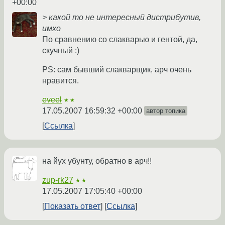
+00:00
> какой то не интересный дистрибутив,
имхо
По сравнению со слакварью и гентой, да,
скучный :)
PS: сам бывший слакварщик, арч очень
нравится.
eveel
★★
17.05.2007 16:59:32 +00:00
автор топика
Ссылка
на йух убунту, обратно в арч!!
zup-rk27
★★
17.05.2007 17:05:40 +00:00
Показать ответ
Ссылка