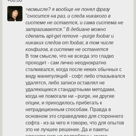
+00:00
>всмысле? я вообще не понял фразу
"сносится на раз, и следа никакого в
системе не остается, и сама система не
затрагивается." В дебиане можно
сделать apt-get remove --purge foobar и
никаких следов от foobar, в том числе
конфигов, в системе не останется
В том смысле, что не всегда это гладко
проходит - сам лично неоднократно
сталкивался, когда после неких обычных с
виду манипуляций - софт либо отказывался
удалятся, либо записи оставлял не
удаляющиеся стандартными методами,
когда не помогали ни --purge, ни другие
опции, и приходилось прибегать к
нетрадиционным способам. Правда в
основном это справедливо для стороннего
софта - из-за чего я говорю, что для опытов
это не лучшее решение. Да и пакеты