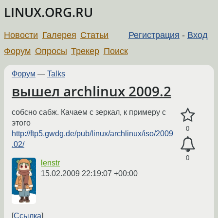
LINUX.ORG.RU
Новости
Галерея
Статьи
Регистрация
-
Вход
Форум
Опросы
Трекер
Поиск
Форум
—
Talks
вышел archlinux 2009.2
собсно сабж. Качаем с зеркал, к примеру с
этого
0
http://ftp5.gwdg.de/pub/linux/archlinux/iso/2009
.02/
0
lenstr
15.02.2009 22:19:07 +00:00
Ссылка