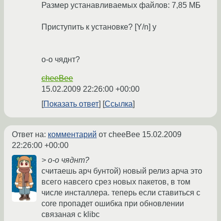
Размер устанавливаемых файлов: 7,85 МБ
Приступить к установке? [Y/n] y
о-о чяднт?
cheeBee
15.02.2009 22:26:00 +00:00
Показать ответ
Ссылка
Ответ на:
комментарий
от cheeBee
15.02.2009
22:26:00 +00:00
> о-о чяднт?
считаешь арч бунтой) новый релиз арча это
всего навсего срез новых пакетов, в том
числе инсталлера. теперь если ставиться с
core пропадет ошибка при обновлении
связаная с klibc