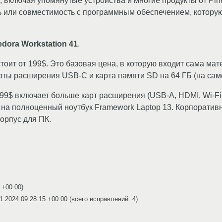
, включая упомянутые устройства и многие продукты от Pin
ь или совместимость с программным обеспечением, котор
edora Workstation 41
.
ит от 199$. Это базовая цена, в которую входит сама мате
арты расширения USB-C и карта памяти SD на 64 ГБ (на сам
299$ включает больше карт расширения (USB-A, HDMI, Wi-F
r на полноценный ноутбук Framework Laptop 13. Корпорати
корпус для ПК.
 +00:00
)
1.2024 09:28:15 +00:00
(всего исправлений: 4)