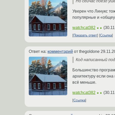
Но сейчас поезд уш
Уверен что Линукс тож
популярные и «общеу
watchcat382
(
30.11
★★
Показать ответ
Ссылка
Ответ на:
комментарий
от thegoldone
29.11.2
Код написанный под
Большинство програм
архитектуру если она
всё меньше.
watchcat382
(
30.11
★★
Ссылка