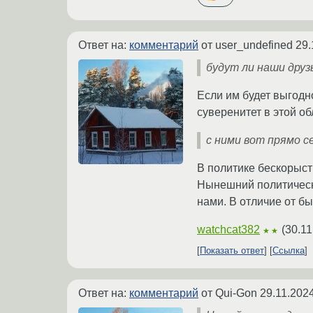
Ответ на:
комментарий
от user_undefined
29.
будут ли наши друз
Если им будет выгодн
суверенитет в этой об
с ними вот прямо с
В политике бескорыст
Нынешний политически
нами. В отличие от б
watchcat382
(
30.11
★★
Показать ответ
Ссылка
Ответ на:
комментарий
от Qui-Gon
29.11.202