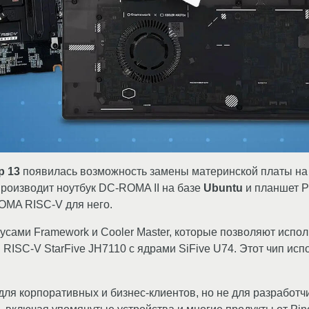
p 13
появилась возможность замены материнской платы на
производит ноутбук DC-ROMA II на базе
Ubuntu
и планшет Pa
OMA RISC-V для него.
усами Framework и Cooler Master, которые позволяют испо
 RISC-V StarFive JH7110 с ядрами SiFive U74. Этот чип исп
для корпоративных и бизнес-клиентов, но не для разработч