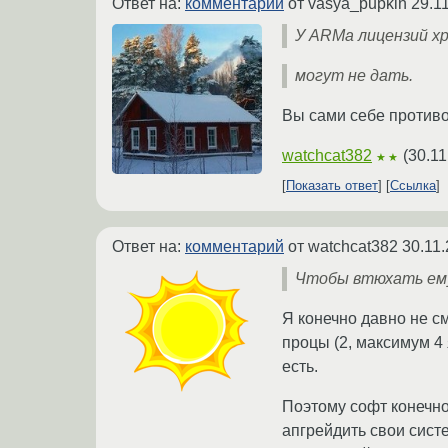
Ответ на:
комментарий
от vasya_pupkin
29.1
У ARMа лицензий хр
могут не дать.
Вы сами себе противор
watchcat382
(
30.11
★★
Показать ответ
Ссылка
Ответ на:
комментарий
от watchcat382
30.11.
Чтобы втюхать ему
Я конечно давно не с
процы (2, максимум 4 
есть.
Поэтому софт конечно
апгрейдить свои сист