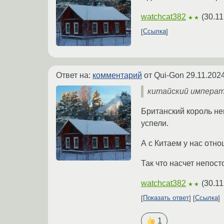
watchcat382
(
30.11
★★
Ссылка
Ответ на:
комментарий
от Qui-Gon
29.11.202
китайский императо
Британский король не
успели.
А с Китаем у нас отн
Так что насчет непос
watchcat382
(
30.11
★★
Показать ответ
Ссылка
1