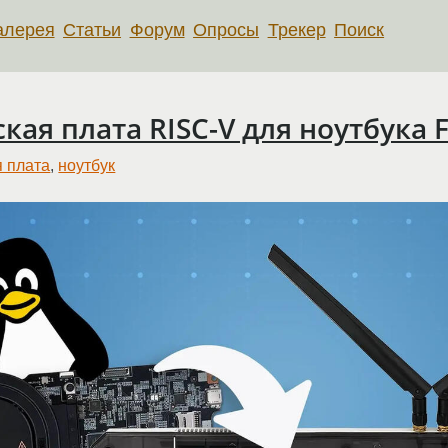
алерея
Статьи
Форум
Опросы
Трекер
Поиск
ая плата RISC-V для ноутбука 
 плата
,
ноутбук