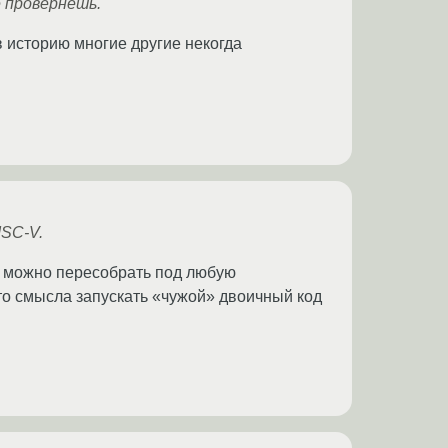
е провернешь.
 в историю многие другие некогда
ISC-V.
 можно пересобрать под любую
то смысла запускать «чужой» двоичный код