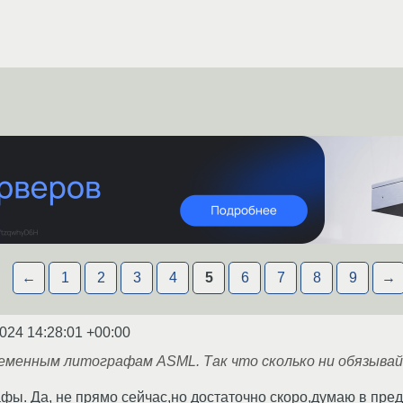
←
1
2
3
4
5
6
7
8
9
→
2024 14:28:01 +00:00
еменным литографам ASML. Так что сколько ни обязывай,
фы. Да, не прямо сейчас,но достаточно скоро,думаю в преде