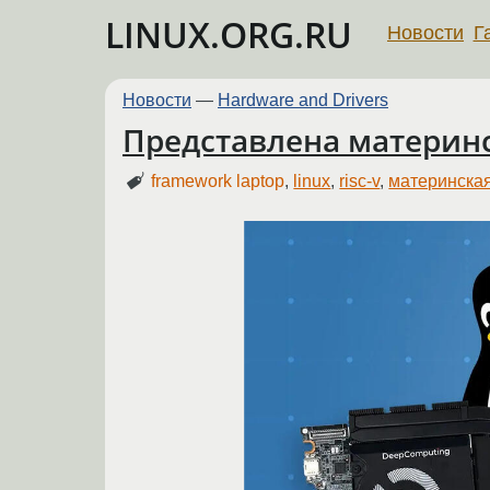
LINUX.ORG.RU
Новости
Г
Новости
—
Hardware and Drivers
Представлена материнск
framework laptop
,
linux
,
risc-v
,
материнская