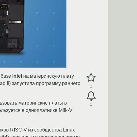
 базе
Intel
на материнскую плату
d II) запустила программу раннего
1
льзовать материнские платы в
1
ользуется в одноплатнике Milk-V
иков RISC-V из сообщества Linux