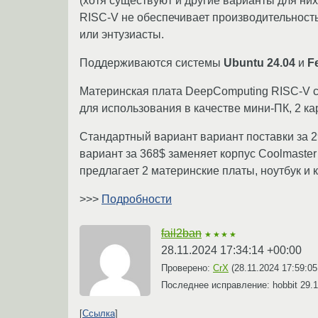
(хотя существуют и другие варианты для них
RISC-V не обеспечивает производительност
или энтузиасты.
Поддерживаются системы
Ubuntu 24.04
и
F
Материнская плата DeepComputing RISC-V сто
для использования в качестве мини-ПК, 2 к
Стандартный вариант вариант поставки за 
вариант за 368$ заменяет корпус Coolmaste
предлагает 2 материнские платы, ноутбук и 
>>>
Подробности
fail2ban
★★★★
28.11.2024 17:34:14 +00:00
Проверено:
CrX
(
28.11.2024 17:59:05
Последнее исправление: hobbit
29.1
Ссылка