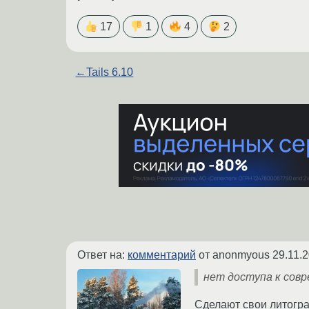
17
1
4
2
←
Tails 6.10
Ответ на:
комментарий
от anonmyous
29.11.
нет доступа к совр
Сделают свои литогра