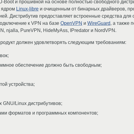
 U-Boot и прошивкой на основе полностью свободного дист
с ядром
Linux-libre
и очищенным от бинарных драйверов, пр
ей. Дистрибутив предоставляет встроенные средства для 
подключение к VPN на базе
OpenVPN
и
WireGuard
, а также
N, njalla, PureVPN, HideMyAss, IPredator и NordVPN.
продукт должен удовлетворять следующим требованиям:
вок;
аммное обеспечение должно быть свободным;
той устройства;
 GNU/Linux дистрибутивов;
ами форматов и программных компонентов;