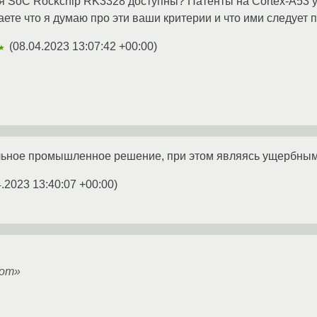
я SoC Rockchip RK3328 доступны? Патенты на Cortex-A53 у
те что я думаю про эти ваши критерии и что ими следует 
(
08.04.2023 13:07:42 +00:00
)
★
альное промышленное решение, при этом являясь ущербным
4.2023 13:40:07 +00:00
)
dom»