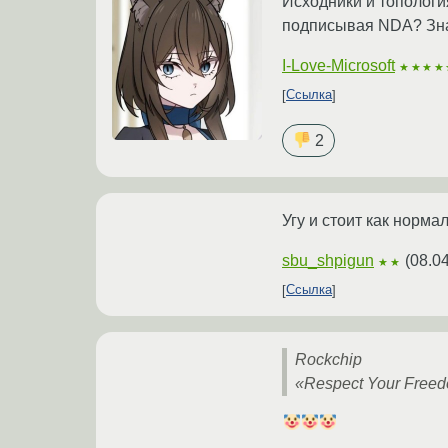
Исходники и топологи
подписывая NDA? Знае
I-Love-Microsoft
★★★★
Ссылка
2
Угу и стоит как норм
sbu_shpigun
(
08.0
★★
Ссылка
Rockchip
«Respect Your Free