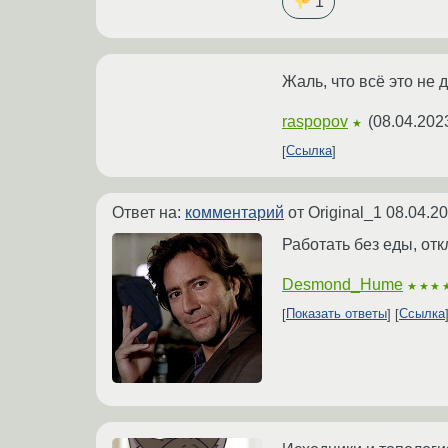
1
Жаль, что всё это не
raspopov
(
08.04.202
★
Ссылка
Ответ на:
комментарий
от Original_1
08.04.20
Работать без еды, от
Desmond_Hume
★★★
Показать ответы
Ссылка