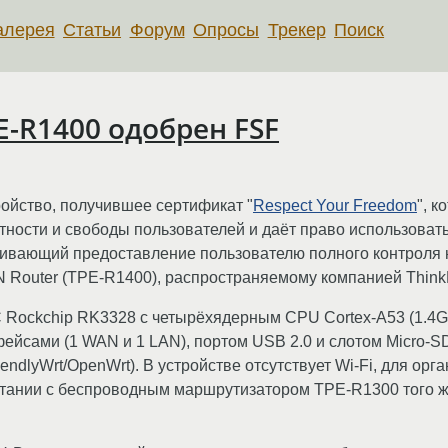
алерея
Статьи
Форум
Опросы
Трекер
Поиск
-R1400 одобрен FSF
ойство, получившее сертификат "
Respect Your Freedom
", 
ности и свободы пользователей и даёт право использоват
кивающий предоставление пользователю полного контроля 
N Router (TPE-R1400), распространяемому компанией Think
 Rockchip RK3328 с четырёхядерным CPU Cortex-A53 (1.4Ghz
ейсами (1 WAN и 1 LAN), портом USB 2.0 и слотом Micro-S
endlyWrt/OpenWrt). В устройстве отсутствует Wi-Fi, для ор
тании с беспроводным маршрутизатором TPE-R1300 того ж