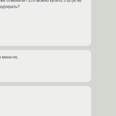
же отменили? Его можно купить 5 штук не
подтирать?
 мини-пк.