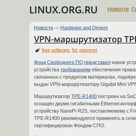
LINUX.ORG.RU
Новости
Г
Новости
—
Hardware and Drivers
VPN-маршрутизатор TPE
free software
,
fsf
,
opennet
Фонд Свободного ПО
представил
новое устр
устройства
требованиям
обеспечения приват
связанных с продуктом материалах, подчёр
выдан VPN-маршрутизатору Gigabit Mini VP
Маршрутизатор
TPE-R1400
построен на SoC
оснащён двумя гигабитными Ethernet-интерф
устройству NanoPi R2S, поставляемому с Fri
TPE-R1400 рекомендуется применять в соче
сертифицирован Фондом СПО.