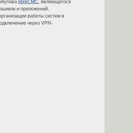
рибутива
libreCMC
, являющегося
ошивок и приложений,
организации работы систем в
 подключение через VPN-