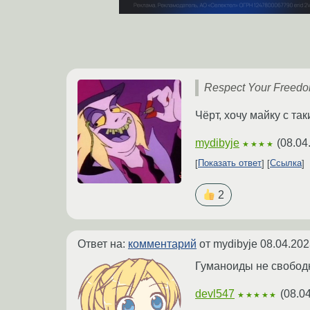
Respect Your Freed
Чёрт, хочу майку с та
mydibyje
(
08.04
★★★★
Показать ответ
Ссылка
2
Ответ на:
комментарий
от mydibyje
08.04.202
Гуманоиды не свободн
devl547
(
08.0
★★★★★