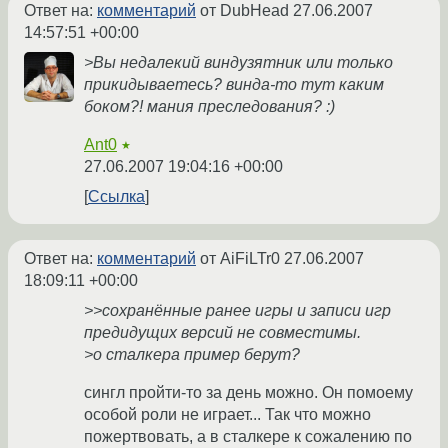
Ответ на:
комментарий
от DubHead
27.06.2007
14:57:51 +00:00
>Вы недалекий виндузятник или только
прикидываетесь? винда-то тут каким
боком?! мания преследования? :)
Ant0
★
27.06.2007 19:04:16 +00:00
Ссылка
Ответ на:
комментарий
от AiFiLTr0
27.06.2007
18:09:11 +00:00
>>сохранённые ранее игры и записи игр
предидущих версий не совместимы.
>о сталкера пример берут?
сингл пройти-то за день можно. Он помоему
особой роли не играет... Так что можно
пожертвовать, а в сталкере к сожалению по