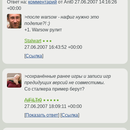
Ответ на:
комментарий
от Ant0
27.06.2007 14:16:26
+00:00
>после warsow - нафиг нужно это
поделие?! :)
+1. Warsow рулит
Stalwart
★★★
27.06.2007 16:43:52 +00:00
Ссылка
>сохранённые ранее игры и записи игр
предидущих версий не совместимы.
Со сталкера пример берут?
AiFiLTr0
★★★★★
27.06.2007 18:09:11 +00:00
Показать ответ
Ссылка