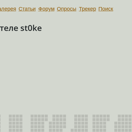
алерея
Статьи
Форум
Опросы
Трекер
Поиск
еле st0ke