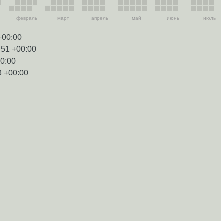
февраль
март
апрель
май
июнь
июль
+00:00
:51 +00:00
00:00
8 +00:00