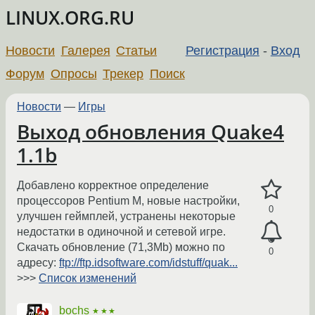
LINUX.ORG.RU
Новости
Галерея
Статьи
Регистрация
-
Вход
Форум
Опросы
Трекер
Поиск
Новости
—
Игры
Выход обновления Quake4
1.1b
Добавлено корректное определение
процессоров Pentium M, новые настройки,
0
улучшен геймплей, устранены некоторые
недостатки в одиночной и сетевой игре.
Скачать обновление (71,3Mb) можно по
0
адресу:
ftp://ftp.idsoftware.com/idstuff/quak...
>>>
Список изменений
bochs
★★★