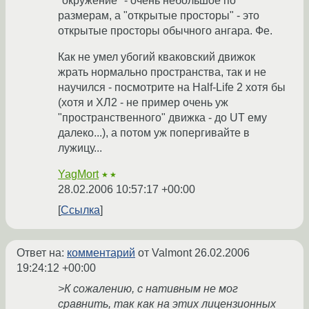
"окружение" - очень небольшое по
размерам, а "открытые просторы" - это
открытые просторы обычного ангара. Фе.
Как не умел убогий кваковский движок
жрать нормально пространства, так и не
научился - посмотрите на Half-Life 2 хотя бы
(хотя и ХЛ2 - не пример очень уж
"пространственного" движка - до UT ему
далеко...), а потом уж попергивайте в
лужицу...
YagMort
★★
28.02.2006 10:57:17 +00:00
Ссылка
Ответ на:
комментарий
от Valmont
26.02.2006
19:24:12 +00:00
>К сожалению, с нативным не мог
сравнить, так как на этих лицензионных