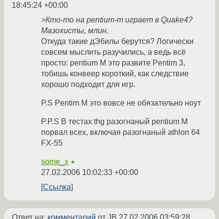
18:45:24 +00:00
>Кто-то на pentium-m играет в Quake4?
Мазохисты, млин.
Откуда такие дЭбилы берутся? Логически
совсем мыслить разучились, а ведь всё
просто: pentium M это развите Pentim 3,
тобишь конвеер короткий, как следствие
хорошо подходит для игр.
P.S Pentim M это вовсе не обязательно ноут
P.P.S В тестах thg разогнаный pentium M
порвал всех, включая разогнаный athlon 64
FX-55
some_x
★
27.02.2006 10:02:33 +00:00
Ссылка
Ответ на:
комментарий
от JB
27.02.2006 03:59:28