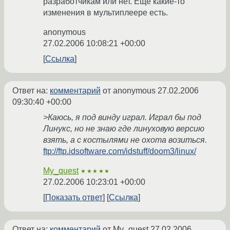
разработчикам или нет. Ещё какие-то
изменения в мультиплеере есть.
anonymous
27.02.2006 10:08:21 +00:00
Ссылка
Ответ на:
комментарий
от anonymous
27.02.2006
09:30:40 +00:00
>Каюсь, я под винду играл. Играл бы под
Линукс, но не знаю где линуховую версию
взять, а с костылями не охота возиться.
ftp://ftp.idsoftware.com/idstuff/doom3/linux/
My_quest
★★★★★
27.02.2006 10:23:01 +00:00
Показать ответ
Ссылка
Ответ на:
комментарий
от My_quest
27.02.2006