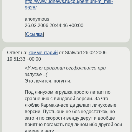
http://www.3dnews.ru/cpu/pentium-m_msi-
9628/
anonymous
26.02.2006 20:44:46 +00:00
Ссылка
Ответ на:
комментарий
от Stalwart
26.02.2006
19:51:33 +00:00
>У меня оригинал сегфолтился при
запуске =(
Это лечится, погугли.
Под линухом игрушка просто летает по
сравнению с виндовой версии. За что
люблю Кармака-всегда делает линуховые
версии. Пусть они не без недостаткок, но
зато и по скорости венду дерут и вообще
приятно погамать под лином ибо другой оси
у меня и нету.