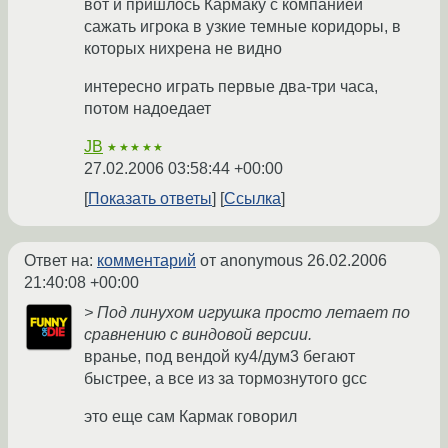
вот и пришлось Кармаку с компанией
сажать игрока в узкие темные коридоры, в
которых нихрена не видно
интересно играть первые два-три часа,
потом надоедает
JB
★★★★★
27.02.2006 03:58:44 +00:00
Показать ответы
Ссылка
Ответ на:
комментарий
от anonymous
26.02.2006
21:40:08 +00:00
> Под линухом игрушка просто летает по
сравнению с виндовой версии.
вранье, под вендой ку4/дум3 бегают
быстрее, а все из за тормознутого gcc
это еще сам Кармак говорил