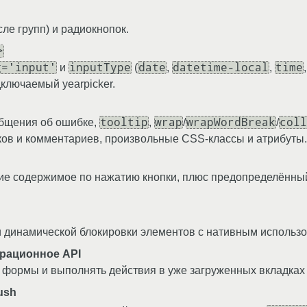
сле групп) и радиокнопок.
>
g='input'
inputType
date
datetime-local
time
и
(
,
,
ключаемый yearpicker.
tooltip
wrap
wrapWordBreak
coll
бщения об ошибке,
,
/
/
ов и комментариев, произвольные CSS-классы и атрибуты.
ие содержимое по нажатию кнопки, плюс предопределённы
и динамической блокировки элементов с нативным использо
грационное API
 формы и выполнять действия в уже загруженных вкладках
ush