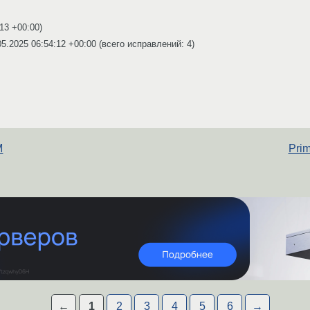
:13 +00:00
)
05.2025 06:54:12 +00:00
(всего исправлений: 4)
M
Pri
←
1
2
3
4
5
6
→