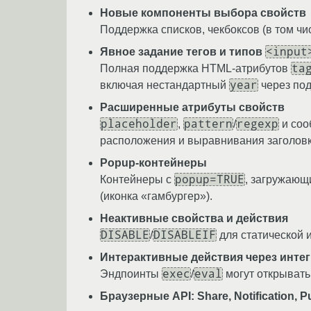
Новые компоненты выбора свойств
Поддержка списков, чекбоксов (в том чи
<input
Явное задание тегов и типов
ta
Полная поддержка HTML-атрибутов
year
включая нестандартный
через под
Расширенные атрибуты свойств
placeholder
pattern
regexp
,
/
и соо
расположения и выравнивания заголовк
Popup-контейнеры
popup=TRUE
Контейнеры с
, загружающ
(иконка «гамбургер»).
Неактивные свойства и действия
DISABLE
DISABLEIF
/
для статической 
Интерактивные действия через инте
exec
eval
Эндпоинты
/
могут открывать
Браузерные API: Share, Notification, P