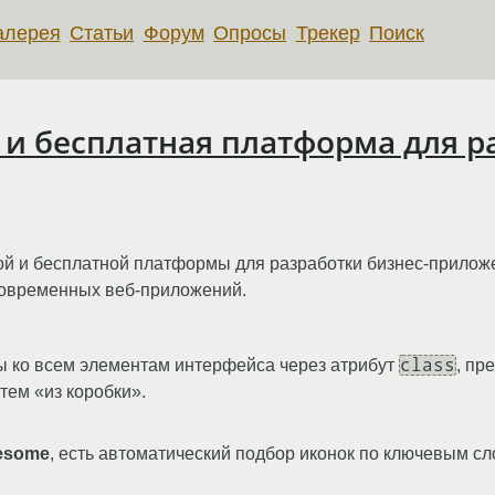
алерея
Статьи
Форум
Опросы
Трекер
Поиск
я и бесплатная платформа для р
й и бесплатной платформы для разработки бизнес-приложе
современных веб-приложений.
class
ы ко всем элементам интерфейса через атрибут
, пр
тем «из коробки».
esome
, есть автоматический подбор иконок по ключевым сл