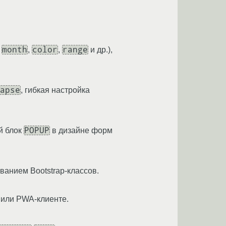
month
color
range
,
,
,
и др.),
apse
, гибкая настройка
POPUP
й блок
в дизайне форм
ванием Bootstrap-классов.
 или PWA-клиенте.