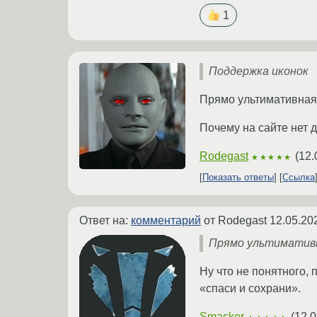
1
Поддержка иконок
Прямо ультимативная 
Почему на сайте нет 
Rodegast
(
12.
★★★★★
Показать ответы
Ссылка
Ответ на:
комментарий
от Rodegast
12.05.20
Прямо ультимативна
Ну что не понятного, 
«спаси и сохрани».
Smacker
(
12.0