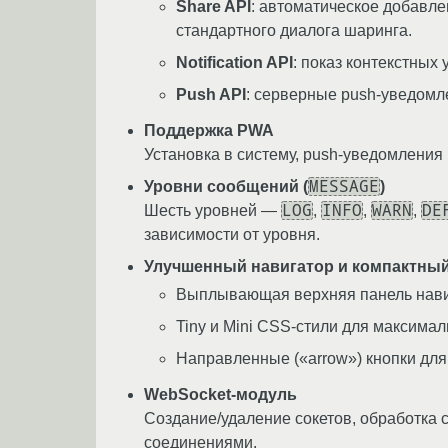
Share API
: автоматическое добавл
стандартного диалога шаринга.
Notification API
: показ контекстных
Push API
: серверные push-уведомл
Поддержка PWA
Установка в систему, push-уведомления 
MESSAGE
Уровни сообщений (
)
LOG
INFO
WARN
DE
Шесть уровней —
,
,
,
зависимости от уровня.
Улучшенный навигатор и компактный
Выплывающая верхняя панель навиг
Tiny и Mini CSS-стили для максима
Направленные («arrow») кнопки для
WebSocket-модуль
Создание/удаление сокетов, обработка
соединениями.