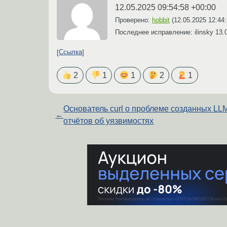
12.05.2025 09:54:58 +00:00
Проверено:
hobbit
(
12.05.2025 12:44
Последнее исправление: ilinsky
13.
Ссылка
2
1
1
2
1
Основатель curl о проблеме созданных LL
←
отчётов об уязвимостях