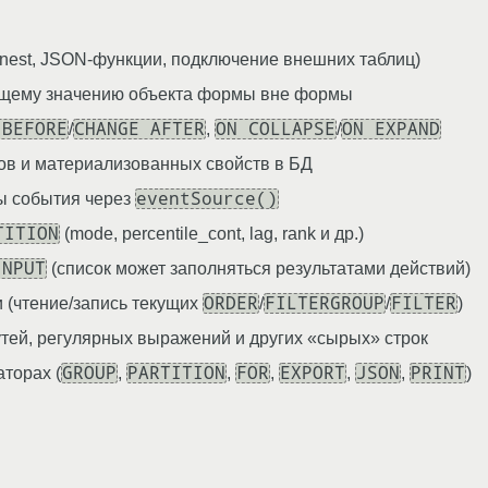
nest, JSON-функции, подключение внешних таблиц)
кущему значению объекта формы вне формы
 BEFORE
CHANGE AFTER
ON COLLAPSE
ON EXPAND
/
,
/
ов и материализованных свойств в БД
eventSource()
ы события через
TITION
(mode, percentile_cont, lag, rank и др.)
INPUT
(список может заполняться результатами действий)
ORDER
FILTERGROUP
FILTER
 (чтение/запись текущих
/
/
)
путей, регулярных выражений и других «сырых» строк
GROUP
PARTITION
FOR
EXPORT
JSON
PRINT
торах (
,
,
,
,
,
)