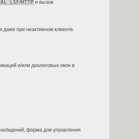
NAL LSF
HTTP
/
и вызов
 даже при неактивном клиенте.
икаций и/или диалоговых окон в
 сообщений, форма для управления