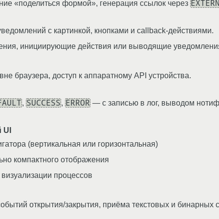
EXTER
ение «поделиться формой», генерация ссылок через
 уведомлений с картинкой, кнопками и callback-действиями.
ения, инициирующие действия или выводящие уведомления
вне браузера, доступ к аппаратному API устройства.
FAULT
SUCCESS
ERROR
,
,
— с записью в лог, выводом нотиф
 UI
атора (вертикальная или горизонтальная)
льно компактного отображения
 визуализации процессов
 событий открытия/закрытия, приёма текстовых и бинарных