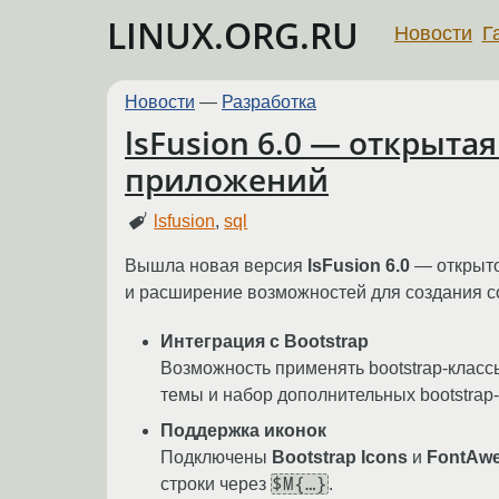
LINUX.ORG.RU
Новости
Г
Новости
—
Разработка
lsFusion 6.0 — открыта
приложений
lsfusion
,
sql
Вышла новая версия
lsFusion 6.0
— открыто
и расширение возможностей для создания 
Интеграция с Bootstrap
Возможность применять bootstrap-класс
темы и набор дополнительных bootstrap-
Поддержка иконок
Подключены
Bootstrap Icons
и
FontAw
$M{…}
строки через
.