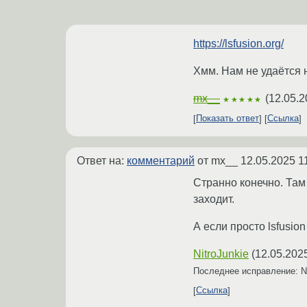
https://lsfusion.org/
Хмм. Нам не удаётся н
mx__
(
12.05.2
★★★★★
Показать ответ
Ссылка
Ответ на:
комментарий
от mx__
12.05.2025 1
Странно конечно. Там 
заходит.
А если просто lsfusion
NitroJunkie
(
12.05.202
Последнее исправление: N
Ссылка