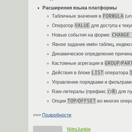
Расширения языка платформы
FORMULA
Табличные значения в
(un
VALUE
Оператор
для доступа к те
CHANGE
Новые события на форме:
Явное задание имён таблиц, индекс
Динамическое определение причин
GROUP
PAR
Кастомные агрегации в
/
LIST
Действия в блоке
оператора
Управление порядками и фильтрами
r
R
Raw-литералы (префикс
/
) для 
TOP
OFFSET
Опции
/
во многих опера
>>>
Подробности
NitroJunkie