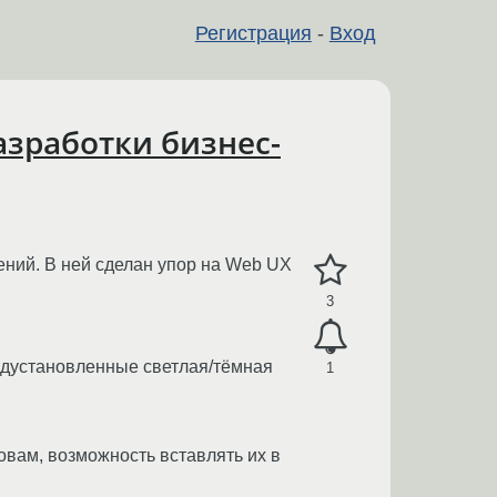
Регистрация
-
Вход
азработки бизнес-
ний. В ней сделан упор на Web UX
3
едустановленные светлая/тёмная
1
овам, возможность вставлять их в