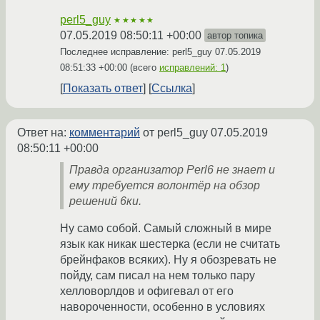
perl5_guy
★★★★★
07.05.2019 08:50:11 +00:00
автор топика
Последнее исправление: perl5_guy
07.05.2019
08:51:33 +00:00
(всего
исправлений: 1
)
Показать ответ
Ссылка
Ответ на:
комментарий
от perl5_guy
07.05.2019
08:50:11 +00:00
Правда организатор Perl6 не знает и
ему требуется волонтёр на обзор
решений 6ки.
Ну само собой. Самый сложный в мире
язык как никак шестерка (если не считать
брейнфаков всяких). Ну я обозревать не
пойду, сам писал на нем только пару
хелловорлдов и офигевал от его
навороченности, особенно в условиях