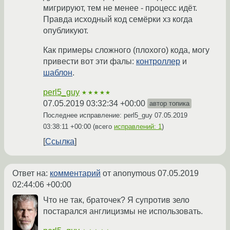
мигрируют, тем не менее - процесс идёт.
Правда исходный код семёрки хз когда
опубликуют.
Как примеры сложного (плохого) кода, могу
привести вот эти фалы:
контроллер
и
шаблон
.
perl5_guy
★★★★★
07.05.2019 03:32:34 +00:00
автор топика
Последнее исправление: perl5_guy
07.05.2019
03:38:11 +00:00
(всего
исправлений: 1
)
Ссылка
Ответ на:
комментарий
от anonymous
07.05.2019
02:44:06 +00:00
Что не так, браточек? Я супротив зело
постарался англицизмы не использовать.