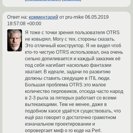
Ответ на:
комментарий
от pru-mike
06.05.2019
18:57:08 +00:00
Я тоже с точки зрения пользователя OTRS
не ковырял. Могу с тех. стороны сказать.
Это отличный конструктор. Я не видел чтоб
кто-то чистую OTRS использовал, она очень
сильно допиливается и каждый заказчик её
под себя нагибает насколько фантазии
хватает. В идеале, задачи по развитию
должны ставить сведущие в ITIL люди.
Большая проблема OTRS это малое
количество перловиков, отсюда часто народ
в 2-3 рыла за пятерых работает со всеми
вытекающими. Тем не менее, даже в
подобном хаосе удаётся существовать, что
ещё раз говорит о достаточно грамотном
изначальном проектировании и
опровергает миф о ro коде на Perl.