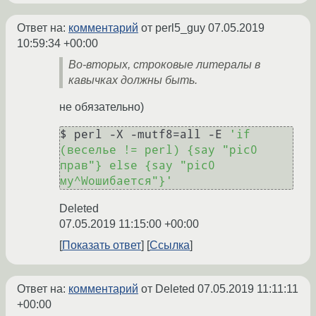
Ответ на:
комментарий
от perl5_guy
07.05.2019
10:59:34 +00:00
Во-вторых, строковые литералы в
кавычках должны быть.
не обязательно)
$ perl -X -mutf8=all -E 
'if 
(веселье != perl) {say "pic0 
прав"} else {say "pic0 
му^Wошибается"}'
Deleted
07.05.2019 11:15:00 +00:00
Показать ответ
Ссылка
Ответ на:
комментарий
от Deleted
07.05.2019 11:11:11
+00:00