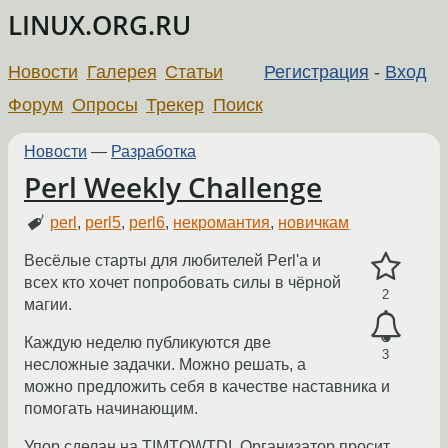
LINUX.ORG.RU
Новости
Галерея
Статьи
Регистрация
-
Вход
Форум
Опросы
Трекер
Поиск
Новости
—
Разработка
Perl Weekly Challenge
perl
,
perl5
,
perl6
,
некромантия
,
новичкам
Весёлые старты для любителей Perl'а и
всех кто хочет попробовать силы в чёрной
2
магии.
Каждую неделю публикуются две
3
несложные задачки. Можно решать, а
можно предложить себя в качестве наставника и
помогать начинающим.
Упор сделан на TIMTOWTDI. Организатор просит