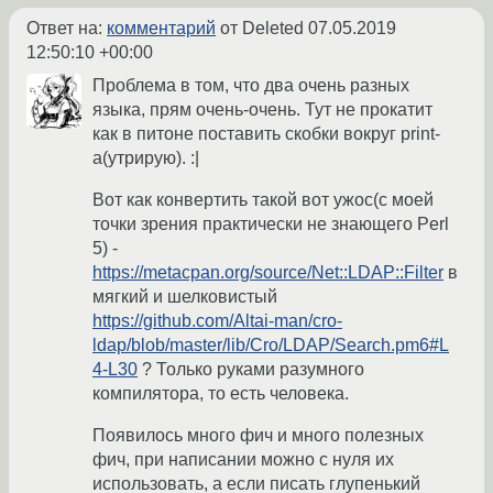
Ответ на:
комментарий
от Deleted
07.05.2019
12:50:10 +00:00
Проблема в том, что два очень разных
языка, прям очень-очень. Тут не прокатит
как в питоне поставить скобки вокруг print-
а(утрирую). :|
Вот как конвертить такой вот ужос(с моей
точки зрения практически не знающего Perl
5) -
https://metacpan.org/source/Net::LDAP::Filter
в
мягкий и шелковистый
https://github.com/Altai-man/cro-
ldap/blob/master/lib/Cro/LDAP/Search.pm6#L
4-L30
? Только руками разумного
компилятора, то есть человека.
Появилось много фич и много полезных
фич, при написании можно с нуля их
использовать, а если писать глупенький