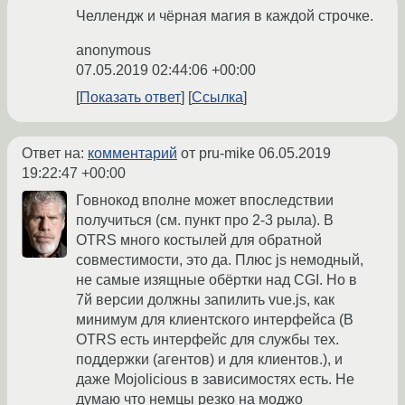
Челлендж и чёрная магия в каждой строчке.
anonymous
07.05.2019 02:44:06 +00:00
Показать ответ
Ссылка
Ответ на:
комментарий
от pru-mike
06.05.2019
19:22:47 +00:00
Говнокод вполне может впоследствии
получиться (см. пункт про 2-3 рыла). В
OTRS много костылей для обратной
совместимости, это да. Плюс js немодный,
не самые изящные обёртки над CGI. Но в
7й версии должны запилить vue.js, как
минимум для клиентского интерфейса (В
OTRS есть интерфейс для службы тех.
поддержки (агентов) и для клиентов.), и
даже Mojolicious в зависимостях есть. Не
думаю что немцы резко на моджо