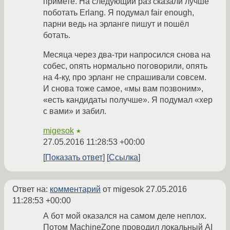
примете. На следующий раз сказали лучше
поботать Erlang. Я подумал fair enough,
парни ведь на эрланге пишут и пошёл
ботать.
Месяца через два-три напросился снова на
собес, опять нормально поговорили, опять
на 4-ку, про эрланг не спрашивали совсем.
И снова тоже самое, «мы вам позвоним»,
«есть кандидаты получше». Я подумал «хер
с вами» и забил.
migesok
★
27.05.2016 11:28:53 +00:00
Показать ответ
Ссылка
Ответ на:
комментарий
от migesok
27.05.2016
11:28:53 +00:00
А бот мой оказался на самом деле неплох.
Потом MachineZone проводил локальный AI