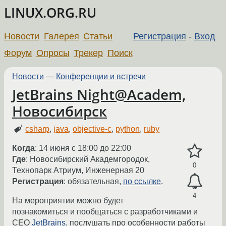
LINUX.ORG.RU
Новости
Галерея
Статьи
Регистрация
-
Вход
Форум
Опросы
Трекер
Поиск
Новости
—
Конференции и встречи
JetBrains Night@Academ,
Новосибирск
csharp
,
java
,
objective-c
,
python
,
ruby
Когда
: 14 июня c 18:00 до 22:00
Где
: Новосибирский Академгородок,
0
Технопарк Атриум, Инженерная 20
Регистрация
: обязательная,
по ссылке
.
4
На мероприятии можно будет
познакомиться и пообщаться с разработчиками и
CEO
JetBrains
, послушать про особенности работы