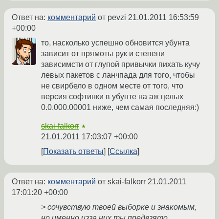
Ответ на:
комментарий
от pevzi
21.01.2011 16:53:59
+00:00
то, насколько успешно обновится убунта
зависит от прямоты рук и степени
зависимсти от глупой привычки пихать кучу
левых пакетов с ланчпада для того, чтобы
не свирбело в одном месте от того, что
версия софтинки в убунте на аж целых
0.0.000.00001 ниже, чем самая последняя:)
skai-falkorr
★
21.01.2011 17:03:07 +00:00
Показать ответы
Ссылка
Ответ на:
комментарий
от skai-falkorr
21.01.2011
17:01:20 +00:00
> сочувствую твоей выборке и знакомым,
но именно изза них ты предвзято