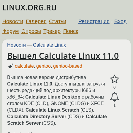
LINUX.ORG.RU
Новости
Галерея
Статьи
Регистрация
-
Вход
Форум
Опросы
Трекер
Поиск
Новости
—
Calculate Linux
Вышел Calculate Linux 11.0
calculate
,
gentoo
,
gentoo-based
Вышла новая версия дистрибутива
Calculate Linux 11.0
. Доступны для загрузки
0
шесть редакций под архитектуры i686 и
x86_64:
Calculate Linux Desktop
с рабочим
столом KDE (CLD), GNOME (CLDG) и XFCE
1
(CLDX),
Calculate Linux Scratch
(CLS),
Calculate Directory Server
(CDS) и
Calculate
Scratch Server
(CSS).