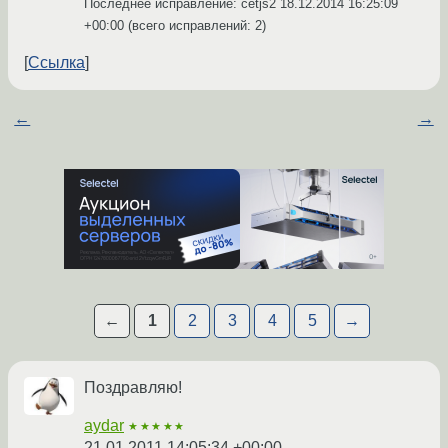
Последнее исправление: cetjs2
18.12.2014 16:25:09
+00:00
(всего исправлений: 2)
Ссылка
←
→
←
1
2
3
4
5
→
Поздравляю!
aydar
★★★★★
21.01.2011 14:05:34 +00:00