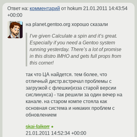
Ответ на:
комментарий
от hokum
21.01.2011 14:43:54
+00:00
на planet.gentoo.org хорошо сказали
I’ve given Calculate a spin and it’s great.
Especially if you need a Gentoo system
running yesterday. There’s a lot of promise
in this distro IMHO and gets full props from
this corner!
так что ЦА найдется. тем более, что
отличный дистр.встречал проблемы с
загрузкой с флешки(изза старой версии
сислинукса) - так решили за один вечер на
канале. на старом компе стояла как
основная система и никаких проблем с
обновлением
skai-falkorr
★
21.01.2011 14:52:34 +00:00