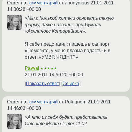
Ответ на:
комментарий
от anonymous
21.01.2011
14:30:28 +00:00
>Мы с Колькой хотели основать такую
фирму, даже название придзумали
«Арчлинокс Копрорейшон».
Я себе представил: пишешь в саппорт
«Помогите, у меня плазма падает!» и в
ответ: «УМВР, ЧЯДНТ?»
Pavval
★★★★★
21.01.2011 14:50:20 +00:00
Показать ответ
Ссылка
Ответ на:
комментарий
от Polugnom
21.01.2011
14:46:03 +00:00
>А что из себя будет представлять
Calculate Media Center 11.0?