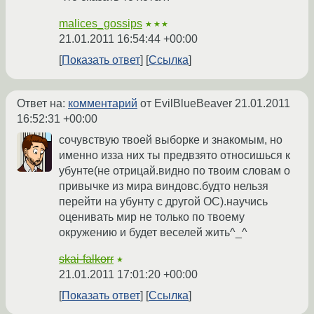
malices_gossips
★★★
21.01.2011 16:54:44 +00:00
Показать ответ
Ссылка
Ответ на:
комментарий
от EvilBlueBeaver
21.01.2011
16:52:31 +00:00
сочувствую твоей выборке и знакомым, но
именно изза них ты предвзято относишься к
убунте(не отрицай.видно по твоим словам о
привычке из мира виндовс.будто нельзя
перейти на убунту с другой ОС).научись
оценивать мир не только по твоему
окружению и будет веселей жить^_^
skai-falkorr
★
21.01.2011 17:01:20 +00:00
Показать ответ
Ссылка