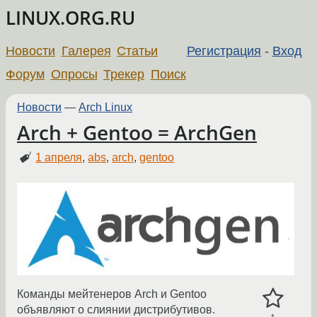
LINUX.ORG.RU
Новости
Галерея
Статьи
Регистрация
-
Вход
Форум
Опросы
Трекер
Поиск
Новости
—
Arch Linux
Arch + Gentoo = ArchGen
1 апреля
,
abs
,
arch
,
gentoo
Команды мейтенеров Arch и Gentoo
объявляют о слиянии дистрибутивов.