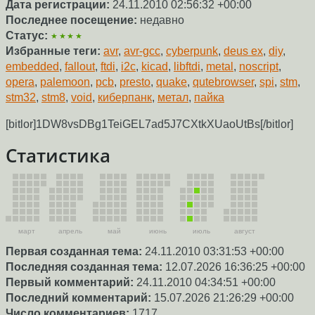
Дата регистрации:
24.11.2010 02:56:32 +00:00
Последнее посещение:
недавно
Статус:
★★★★
Избранные теги:
avr
,
avr-gcc
,
cyberpunk
,
deus ex
,
diy
,
embedded
,
fallout
,
ftdi
,
i2c
,
kicad
,
libftdi
,
metal
,
noscript
,
opera
,
palemoon
,
pcb
,
presto
,
quake
,
qutebrowser
,
spi
,
stm
,
stm32
,
stm8
,
void
,
киберпанк
,
метал
,
пайка
[bitlor]1DW8vsDBg1TeiGEL7ad5J7CXtkXUaoUtBs[/bitlor]
Статистика
март
апрель
май
июнь
июль
август
Первая созданная тема:
24.11.2010 03:31:53 +00:00
Последняя созданная тема:
12.07.2026 16:36:25 +00:00
Первый комментарий:
24.11.2010 04:34:51 +00:00
Последний комментарий:
15.07.2026 21:26:29 +00:00
Число комментариев:
1717