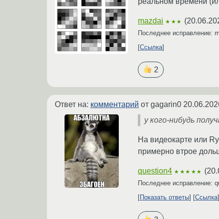
реальном времени (ил
mazdai
(
20.06.20
★★★
Последнее исправление: 
Ссылка
2
Ответ на:
комментарий
от gagarin0
20.06.202
у кого-нибудь получ
На видеокарте или Ry
примерно втрое доль
question4
(
20.
★★★★★
Последнее исправление: q
Показать ответы
Ссылка