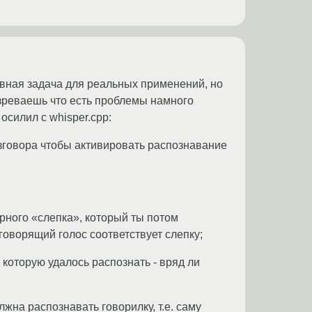
авная задача для реальных применений, но
озреваешь что есть проблемы намного
осилил с whisper.cpp:
зговора чтобы активировать распознавание
рного «слепка», который ты потом
говорящий голос соответствует слепку;
 которую удалось распознать - вряд ли
лжна распознавать говорилку, т.е. саму