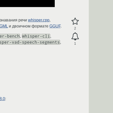
ознавания речи
whisper.cpp
,
GML
и двоичном формате
GGUF
.
2
er-bench
whisper-cli
,
,
sper-vad-speech-segments
,
1
8.0
: