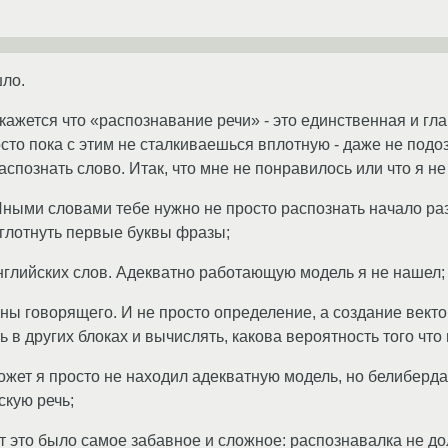
шло.
ажется что «распознавание речи» - это единственная и гл
росто пока с этим не сталкиваешься вплотную - даже не под
спознать слово. Итак, что мне не понравилось или что я не 
Иными словами тебе нужно не просто распознать начало ра
 сглотнуть первые буквы фразы;
 английских слов. Адекватно работающую модель я не нашел;
ны говорящего. И не просто определение, а создание векто
в других блоках и вычислять, какова вероятность того что 
ожет я просто не находил адекватную модель, но белиберда
кую речь;
от это было самое забавное и сложное: распознавалка не до