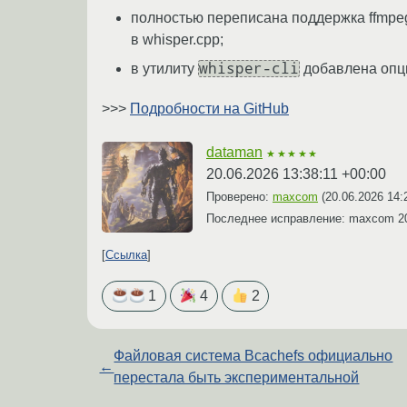
полностью переписана поддержка ffmpeg 
в whisper.cpp;
whisper-cli
в утилиту
добавлена оп
>>>
Подробности на GitHub
dataman
★★★★★
20.06.2026 13:38:11 +00:00
Проверено:
maxcom
(
20.06.2026 14:
Последнее исправление: maxcom
2
Ссылка
1
4
2
Файловая система Bcachefs официально
←
перестала быть экспериментальной