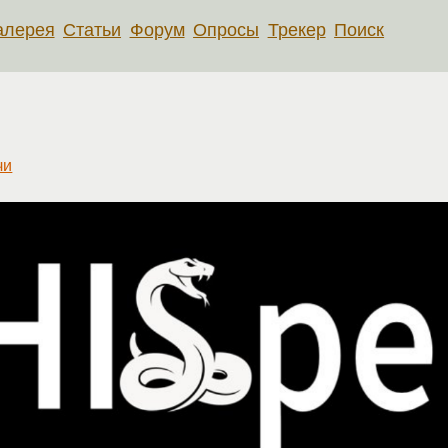
алерея
Статьи
Форум
Опросы
Трекер
Поиск
чи