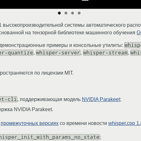
.9.1 высокопроизводительной системы автоматического расп
основанной на тензорной библиотеке машинного обучения
G
whisp
 демонстрационные примеры и консольные утилиты:
er-quantize
whisper-server
whisper-stream
whi
,
,
,
ространяются по лицензии MIT.
et-cli
, поддерживающая модель
NVIDIA Parakeet
;
ржка NVIDIA Parakeet.
в
промежуточных версиях
со времени новости
whisper.cpp 1.
hisper_init_with_params_no_state
;