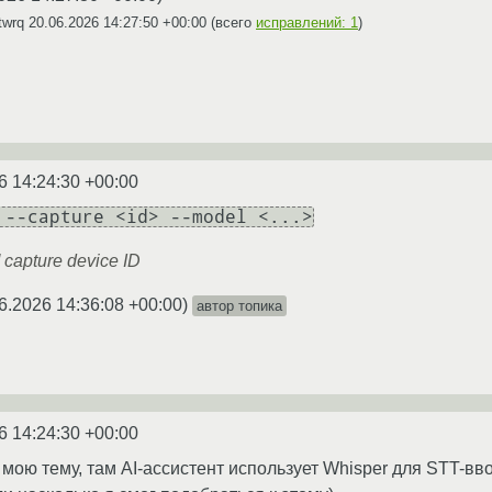
twrq
20.06.2026 14:27:50 +00:00
(всего
исправлений: 1
)
6 14:24:30 +00:00
 --capture <id> --model <...>
 ] capture device ID
6.2026 14:36:08 +00:00
)
автор топика
6 14:24:30 +00:00
ою тему, там AI-ассистент использует Whisper для STT-ввод