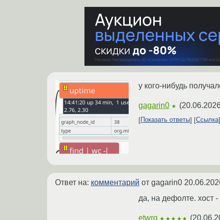
у кого-нибудь получал
gagarin0
(
20.06.2026
★
Показать ответы
Ссылка
Ответ на:
комментарий
от gagarin0
20.06.202
да, на дефолте. хост - 
etwrq
(
20.06.2
★★★★★