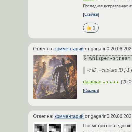
Последнее исправление: e
Ссылка
1
Ответ на:
комментарий
от gagarin0
20.06.202
$ whisper-stream
-c ID, –capture ID [-1
dataman
(
20.0
★★★★★
Ссылка
Ответ на:
комментарий
от gagarin0
20.06.202
Посмотри последнюю м