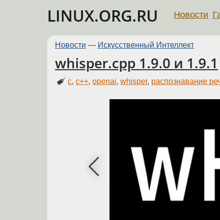
LINUX.ORG.RU
Новости
Г
Новости
—
Искусственный Интеллект
whisper.cpp 1.9.0 и 1.9.1
c
,
c++
,
openai
,
whisper
,
распознавание ре