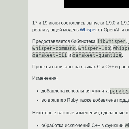
17 и 19 июня состоялись выпуски 1.9.0 и 1
реализующей модель
Whisper
от OpenAI, и 
libwhisper
Предоставляется библиотека
,
whisper-command
whisper-lsp
whisp
,
,
parakeet-cli
parakeet-quantize
и
.
Проекты написаны на языках C и C++ и расп
Изменения:
parake
добавлена консольная утилита
во враппер Ruby также добавлена подде
Некоторые важные изменения, сделанные 
w
обработка исключений C++ в функции