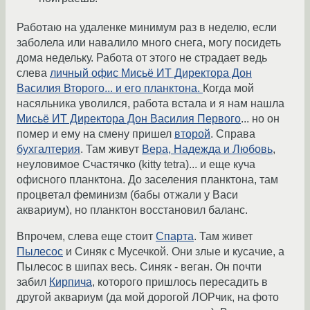
Работаю на удаленке минимум раз в неделю, если
заболела или навалило много снега, могу посидеть
дома недельку. Работа от этого не страдает ведь
слева
личный офис Мисьё ИТ Директора Дон
Василия Второго... и его планктона.
Когда мой
насяльника уволился, работа встала и я нам нашла
Мисьё ИТ Директора Дон Василия Первого
... но он
помер и ему на смену пришел
второй
. Справа
бухгалтерия
. Там живут
Вера, Надежда и Любовь
,
неуловимое Счастячко (kitty tetra)... и еще куча
офисного планктона. До заселения планктона, там
процветал феминизм (бабы отжали у Васи
аквариум), но планктон восстановил баланс.
Впрочем, слева еще стоит
Спарта
. Там живет
Пылесос
и Синяк с Мусечкой. Они злые и кусачие, а
Пылесос в шипах весь. Синяк - веган. Он почти
забил
Кирпича
, которого пришлось пересадить в
другой аквариум (да мой дорогой ЛОРчик, на фото