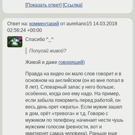
Показать ответ
Ссылка
Ответ на:
комментарий
от aureliano15
14.03.2018
02:56:24 +00:00
Спасибо ^_^
Попугай живой?
Живой и даже
говорящий
)
Правда на видео он мало слов говорит и в
основном на английском (он ко мне попал в
8 лет). Словарный запас у него больше,
особенно, когда оно ему надо. На пример,
если забыла покормить перед работой, он
весь день орет «жрать». Если мужик зашел
в дом, орёт «тревога» и т.д. Говорю с
мужиком по телефону, начинает нести чушь
мужским голосом (ревности, вот и
имитирует самца человека). Раньше еще