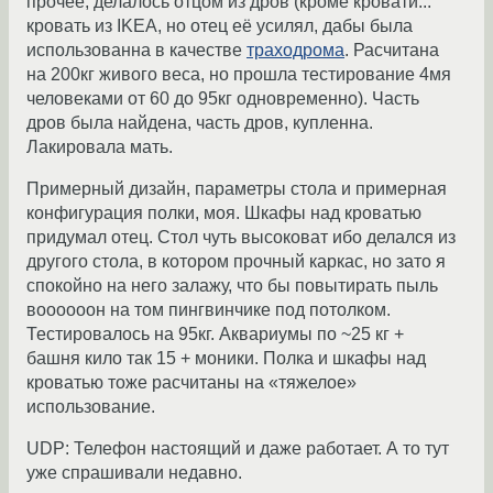
прочее, делалось отцом из дров (кроме кровати...
кровать из IKEA, но отец её усилял, дабы была
использованна в качестве
траходрома
. Расчитана
на 200кг живого веса, но прошла тестирование 4мя
человеками от 60 до 95кг одновременно). Часть
дров была найдена, часть дров, купленна.
Лакировала мать.
Примерный дизайн, параметры стола и примерная
конфигурация полки, моя. Шкафы над кроватью
придумал отец. Стол чуть высоковат ибо делался из
другого стола, в котором прочный каркас, но зато я
спокойно на него залажу, что бы повытирать пыль
воооооон на том пингвинчике под потолком.
Тестировалось на 95кг. Аквариумы по ~25 кг +
башня кило так 15 + моники. Полка и шкафы над
кроватью тоже расчитаны на «тяжелое»
использование.
UDP: Телефон настоящий и даже работает. А то тут
уже спрашивали недавно.