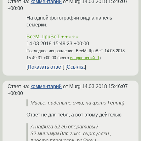
Ответ на:
комментарий
от Murg
14.03.2018 15:46:07
+00:00
На одной фотографии видна панель
семерки.
BceM_IIpuBeT
★★☆☆☆
14.03.2018 15:49:23 +00:00
Последнее исправление: BceM_IIpuBeT
14.03.2018
15:49:31 +00:00
(всего
исправлений: 1
)
Показать ответ
Ссылка
Ответ на:
комментарий
от Murg
14.03.2018 15:46:07
+00:00
Мисьё, наденьте очки, на фото Гента)
Ответ не для тебя, а вот этому дейтелью
А нафига 32 гб оперативы?
32 минимум для гика, виртуалки ,
просто плавность работы.