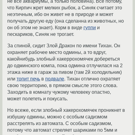
не все аквариумы, а только половина). Все потому,
что Кирпич жрет мелких рыбок, а Синяк считает это
неэтичным, ибо он живет не в природе и может
получать другую еду (она сделанна из животных, но
он об этом не знает). Корм в виде
гуппи
и
пескариков, Синяк не трогает.
За спиной, сидит Злой Дракон по имени Тихан. Он
охраняет рабочее место одмины, а то вдруг,
какойнибудь злобный хакеррохомячек добереться
до одминского компа, пока одмина отлучилася на 2
этажа ниже в гараж за пивом (там 2й холодильник)
или
топит печь
в
подвале
. Тихан отлично охратяет
свою территорию, в прямом смысле этого слова.
Заходить в комнату чужому человеку опастно,
может полететь и покусать.
Но всеже, если злобный хакерохомячек проникнет в
избушку одмины, можно с особым садизмом
расстрелять из автомата. С особым садизмом,
потому что автомат стреляет шариками по 5мм и