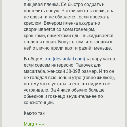
пищевая пленка. Её быстро содрать и
постелить новую. В отличии от газетки, она
не елозит и не сбивается, если проехать
креслом. Вечером пленка аккуратно
сворачивается со всем говнецом,
крошками, ошметками еды, выкидывается,
стелется новая. Бонус в том, что крошки к
ней отлично прилипают и разлёт меньше.
В общем,
это (deviantart.com)
за пару часов,
если совсем интересно. Тапочек для
масштаба, женский 38-39й размер. И то он
не голодал всю ночь и утро (говно жидкое),
потому что я уехала, а его это видимо не
устраивало. За 4 часа обычно больше
обьедков и говнецо внушительнее по
консистенции.
Как-то так.
Murg
★★★