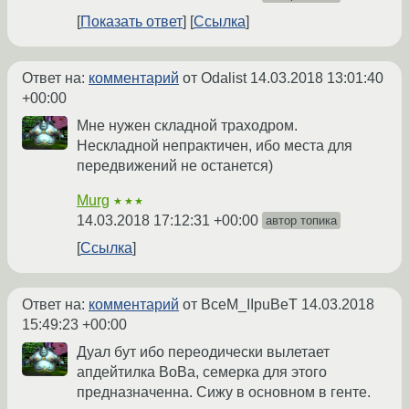
Показать ответ
Ссылка
Ответ на:
комментарий
от Odalist
14.03.2018 13:01:40
+00:00
Мне нужен складной траходром.
Нескладной непрактичен, ибо места для
передвижений не останется)
Murg
★★★
14.03.2018 17:12:31 +00:00
автор топика
Ссылка
Ответ на:
комментарий
от BceM_IIpuBeT
14.03.2018
15:49:23 +00:00
Дуал бут ибо переодически вылетает
апдейтилка ВоВа, семерка для этого
предназначенна. Сижу в основном в генте.