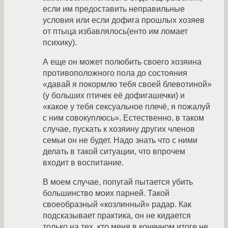
если им предоставить неправильные
условия или если дофига прошлых хозяев
от птыца избавлялось(енто им ломает
психику).
А еще он может полюбить своего хозяина
противоположного пола до состояния
«давай я покормлю тебя своей блевотиной»
(у больших птичек её дофигашечки) и
«какое у тебя сексуальное плечё, я пожалуй
с ним совокуплюсь». Естественно, в таком
случае, пускать к хозяину других членов
семьи он не будет. Надо знать что с ними
делать в такой ситуации, что впрочем
входит в воспитание.
В моем случае, попугай пытается убить
большинство моих парней. Такой
своеобразный «козлинный» радар. Как
подсказывает практика, он не кидается
только на тех, кто меня в конечном итоге не