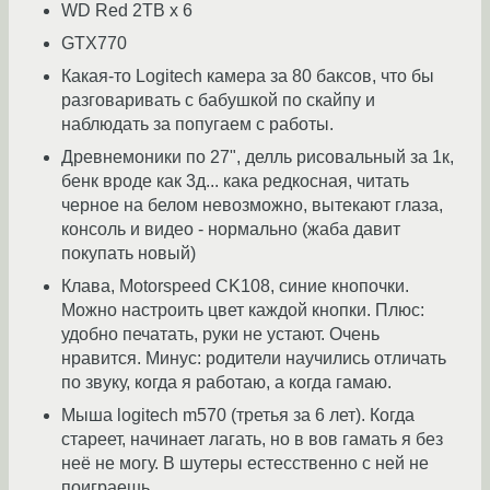
WD Red 2TB x 6
GTX770
Какая-то Logitech камера за 80 баксов, что бы
разговаривать с бабушкой по скайпу и
наблюдать за попугаем с работы.
Древнемоники по 27", делль рисовальный за 1к,
бенк вроде как 3д... кака редкосная, читать
черное на белом невозможно, вытекают глаза,
консоль и видео - нормально (жаба давит
покупать новый)
Клава, Motorspeed CK108, синие кнопочки.
Можно настроить цвет каждой кнопки. Плюс:
удобно печатать, руки не устают. Очень
нравится. Минус: родители научились отличать
по звуку, когда я работаю, а когда гамаю.
Мыша logitech m570 (третья за 6 лет). Когда
стареет, начинает лагать, но в вов гамать я без
неё не могу. В шутеры естесственно с ней не
поиграешь.