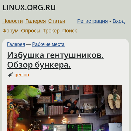
LINUX.ORG.RU
Новости
Галерея
Статьи
Регистрация
-
Вход
Форум
Опросы
Трекер
Поиск
Галерея
—
Рабочие места
Избушка гентушников.
Обзор бункера.
gentoo