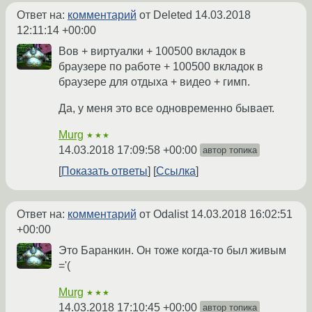
Ответ на:
комментарий
от Deleted
14.03.2018
12:11:14 +00:00
Вов + виртуалки + 100500 вкладок в
браузере по работе + 100500 вкладок в
браузере для отдыха + видео + гимп.
Да, у меня это все одновременно бывает.
Murg
★★★
14.03.2018 17:09:58 +00:00
автор топика
Показать ответы
Ссылка
Ответ на:
комментарий
от Odalist
14.03.2018 16:02:51
+00:00
Это Баранкин. Он тоже когда-то был живым
='(
Murg
★★★
14.03.2018 17:10:45 +00:00
автор топика