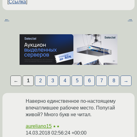
Ссылка
←
→
←
1
2
3
4
5
6
7
8
→
Наверно единственное по-настоящему
впечатлившее рабочее место. Попугай
живой? Много букв не читал.
aureliano15
★★
14.03.2018 02:56:24 +00:00