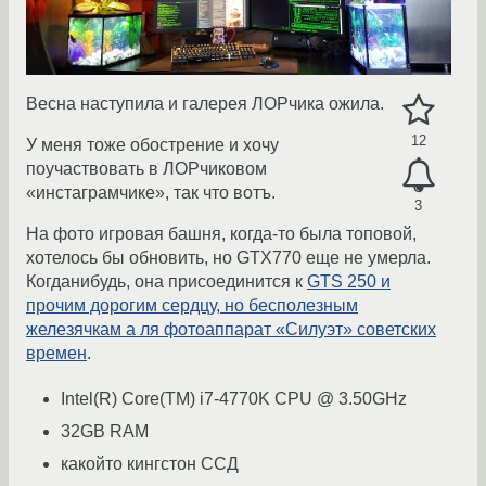
Весна наступила и галерея ЛОРчика ожила.
12
У меня тоже обострение и хочу
поучаствовать в ЛОРчиковом
«инстаграмчике», так что вотъ.
3
На фото игровая башня, когда-то была топовой,
хотелось бы обновить, но GTX770 еще не умерла.
Когданибудь, она присоединится к
GTS 250 и
прочим дорогим сердцу, но бесполезным
железячкам а ля фотоаппарат «Силуэт» советских
времен
.
Intel(R) Core(TM) i7-4770K CPU @ 3.50GHz
32GB RAM
какойто кингстон ССД