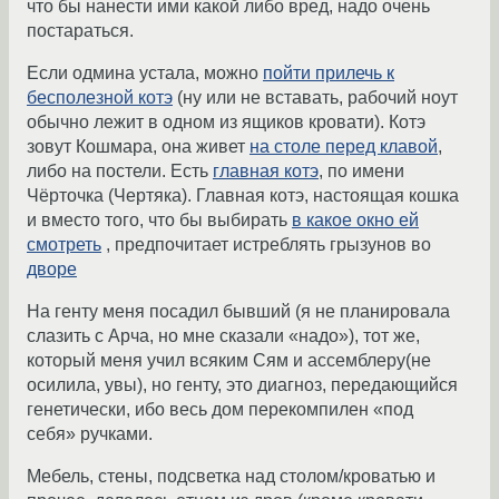
что бы нанести ими какой либо вред, надо очень
постараться.
Если одмина устала, можно
пойти прилечь к
бесполезной котэ
(ну или не вставать, рабочий ноут
обычно лежит в одном из ящиков кровати). Котэ
зовут Кошмара, она живет
на столе перед клавой
,
либо на постели. Есть
главная котэ
, по имени
Чёрточка (Чертяка). Главная котэ, настоящая кошка
и вместо того, что бы выбирать
в какое окно ей
смотреть
, предпочитает истреблять грызунов во
дворе
На генту меня посадил бывший (я не планировала
слазить с Арча, но мне сказали «надо»), тот же,
который меня учил всяким Сям и ассемблеру(не
осилила, увы), но генту, это диагноз, передающийся
генетически, ибо весь дом перекомпилен «под
себя» ручками.
Мебель, стены, подсветка над столом/кроватью и