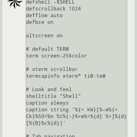
defshell -$SHELL

defscrollback 1024

defflow auto

defbce on

altscreen on

# default TERM

term screen-256color

# xterm scrollbar

termcapinfo xterm* ti@:te@

# Look and feel

shelltitle "Shell"

caption always

caption string '%{= kW}[%-w%{= 
Ck}%50>%n %t%{-}%+w%<%{d} %=]%{d}
[%{B}%c%{d}]' 

# Tab navigation
