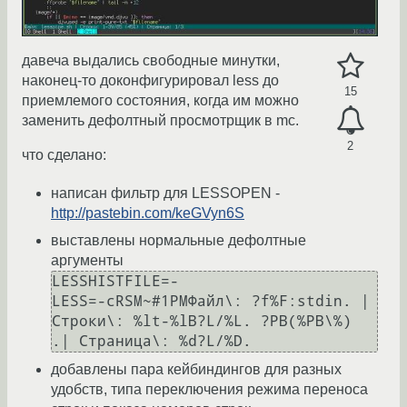
давеча выдались свободные минутки,
наконец-то доконфигурировал less до
15
приемлемого состояния, когда им можно
заменить дефолтный просмотрщик в mc.
2
что сделано:
написан фильтр для LESSOPEN -
http://pastebin.com/keGVyn6S
выставлены нормальные дефолтные
аргументы
LESSHISTFILE=-

LESS=-cRSM~#1PMФайл\: ?f%F:stdin. | 
Строки\: %lt-%lB?L/%L. ?PB(%PB\%) 
добавлены пара кейбиндингов для разных
удобств, типа переключения режима переноса