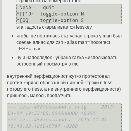
строк и показа номеров строк
 \e\e    quit

^[[19~  toggle-option N

эта гадость скармливается lesskey
чтобы не портилась статусная строка у man был
сделан алиас для zsh - alias man='nocorrect
LESS= man'
ну и напоследок - убрана галка «использовать
встроенный просмотр» в mc
внутренний перфекционист жутко протестовал
против коряво-обрезанной нижней строки в less,
потому его (less, а не внутреннего перфекциониста)
пришлось малось пропатчить
--- less-458/command.c.orig	2013-
04-04 19:55:05.000000000 +0300
+++ less-458/command.c	2013-11-01 
10:40:03.189045787 +0200