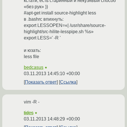
кстати, есть старинный и некузявый способ
«без рук» ))
#apt-get install source-highlight less
в .bashrc впихнуть:
export LESSOPEN=«| /usr/share/source-
highlight/src-hilite-lesspipe.sh %s»
export LESS=' -R '
и юзать:
less file
bedcasus
★
03.11.2013 14:45:10 +00:00
Показать ответ
Ссылка
vim -R -
tides
★
03.11.2013 14:48:29 +00:00