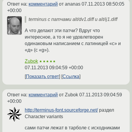
Ответ на:
комментарий
от ananas
07.11.2013 08:50:05
+00:00
terminus с патчами alt/dv1.diff и alt/ij1.diff
А что делают эти патчи? Вдруг что
интересное, а то я не удовлетворен
одинаковым написанием с латиницей «с» и
«д» (с «g»).
Zubok
★★★★★
07.11.2013 09:04:59 +00:00
Показать ответ
Ссылка
Ответ на:
комментарий
от Zubok
07.11.2013 09:04:59
+00:00
http://terminus-font.sourceforge.net/
раздел
Character variants
сами патчи лежат в тарболе с исходниками