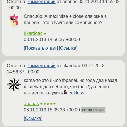
Ответ на:
комментарий
от ananas
03.11.2013 14:55:02
+00:00
Спасибо. А maximize + close для окна в
панели - это в fvwm или самописное?
rikardoac
★
03.11.2013 14:56:37 +00:00
Показать ответ
Ссылка
Ответ на:
комментарий
от rikardoac
03.11.2013
14:56:37 +00:00
когда-то это было fbpanel. но года два назад
я сделал для себя то, что (без?)успешно
пытается залудить
geekless
ananas
★★★★★
03.11.2013 15:05:36 +00:00
автор топика
Ссылка