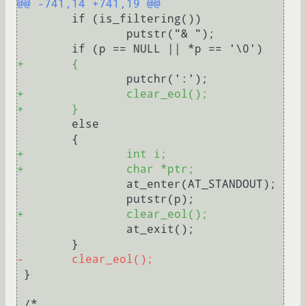
@@ -741,14 +741,19 @@
 	if (is_filtering())

 		putstr("& ");

+	{
+		clear_eol();
+	}
 	else

+		int i;
+		char *ptr;
 		at_enter(AT_STANDOUT);

+		clear_eol();
 		at_exit();

-	clear_eol();
 }
