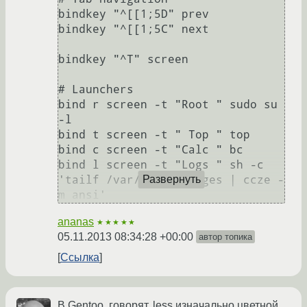
bindkey "^[[1;5D" prev

bindkey "^[[1;5C" next

bindkey "^T" screen

# Launchers

bind r screen -t "Root " sudo su 
-l

bind t screen -t " Top " top

bind c screen -t "Calc " bc

bind l screen -t "Logs " sh -c 
'tailf /var/log/messages | ccze -
Развернуть
ananas
★★★★★
05.11.2013 08:34:28 +00:00
автор топика
Ссылка
В Gentoo, говорят, less изначально цветной