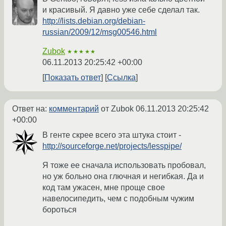
и красивый. Я давно уже себе сделал так.
http://lists.debian.org/debian-
russian/2009/12/msg00546.html
Zubok
★★★★★
06.11.2013 20:25:42 +00:00
Показать ответ
Ссылка
Ответ на:
комментарий
от Zubok
06.11.2013 20:25:42
+00:00
В генте скрее всего эта штука стоит -
http://sourceforge.net/projects/lesspipe/
Я тоже ее сначала использовать пробовал,
но уж больно она глючная и негибкая. Да и
код там ужасен, мне проще свое
навелосипедить, чем с подобным чужим
бороться