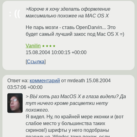
>Короче я хочу зделать оформление
максимально похожее на MAC OS X
Не парь мозги - ставь OpenDarvin... Это
будет самый лучший закос под Mac OS X =)
Vanilin
★★★★
15.08.2004 10:00:15 +00:00
Ссылка
Ответ на:
комментарий
от mrdeath
15.08.2004
03:57:06 +00:00
> ВЫ хоть раз MacOS X в глаза видели? Да
тут ничего кроме расцветки нету
похожего.
Я видел. Ну, по крайней мере иконки и (вот
слабое место у большинства таких
скринов!) шрифты у него подобраны
правильно. Windec тоже похож, если