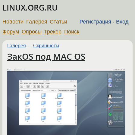
LINUX.ORG.RU
Новости
Галерея
Статьи
Регистрация
-
Вход
Форум
Опросы
Трекер
Поиск
Галерея
—
Скриншоты
ЗакOS под MAC OS