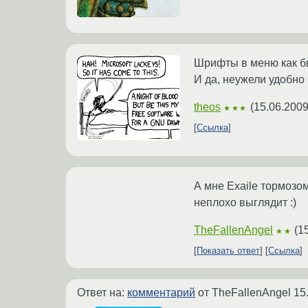
Шрифты в меню как бы 
И да, неужели удобно
theos
(
15.06.2009
★★★
Ссылка
А мне Exaile тормозо
неплохо выглядит :)
TheFallenAngel
(
1
★★
Показать ответ
Ссылка
Ответ на:
комментарий
от TheFallenAngel
15