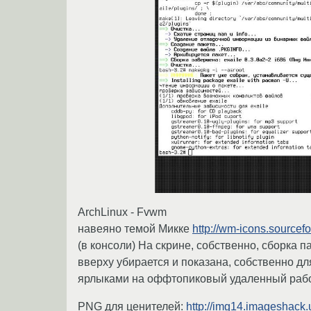
ArchLinux - Fvwm
навеяно темой Микке
http://wm-icons.sourcefo
(в консоли) На скрине, собственно, сборка п
вверху убирается и показана, собственно для
ярлыками на оффтопиковый удаленный рабоч
PNG для ценителей:
http://img14.imageshack