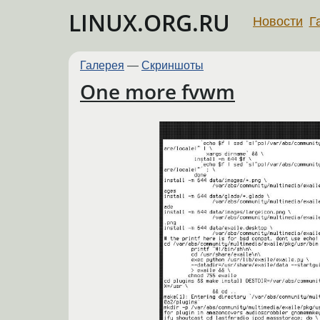
LINUX.ORG.RU
Новости
Г
Галерея
—
Скриншоты
One more fvwm