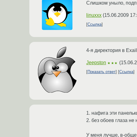
Слишком уныло, подпи
linuxxx
(
15.06.2009 17
Ссылка
4-я директория в Exai
Jeepston
(
15.06.
★★★
Показать ответ
Ссылка
1. нафига эти панельк
2. без обоев глаза не 
У меня лучше, в-общем