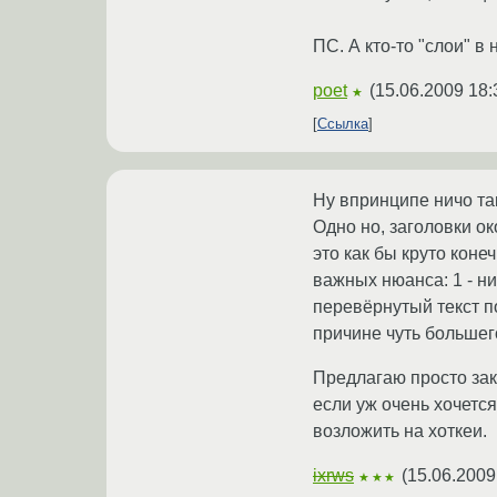
ПС. А кто-то "слои" в
poet
(
15.06.2009 18:
★
Ссылка
Ну впринципе ничо так
Одно но, заголовки ок
это как бы круто коне
важных нюанса: 1 - н
перевёрнутый текст по
причине чуть больше
Предлагаю просто зако
если уж очень хочется
возложить на хоткеи.
ixrws
(
15.06.2009
★★★