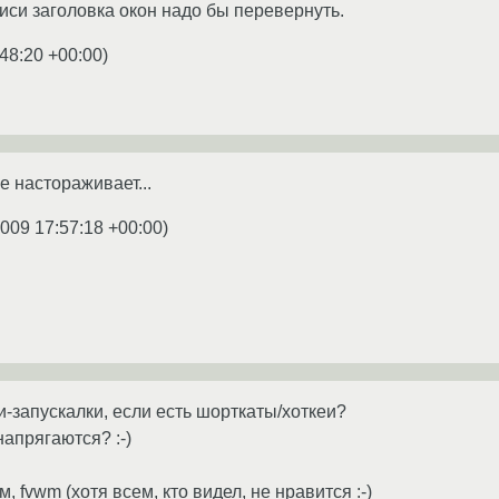
си заголовка окон надо бы перевернуть.
:48:20 +00:00
)
le настораживает...
2009 17:57:18 +00:00
)
и-запускалки, если есть шорткаты/хоткеи?
напрягаются? :-)
, fvwm (хотя всем, кто видел, не нравится :-)