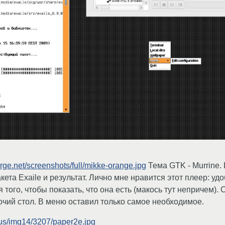
rge.net/screenshots/full/mikke-orange.jpg
Тема GTK - Murrine. 
акета Exaile и результат. Лично мне нравится этот плеер: у
 того, чтобы показать, что она есть (макось тут непричем). 
ий стол. В меню оставил только самое необходимое.
.us/img14/3207/paper2e.jpg