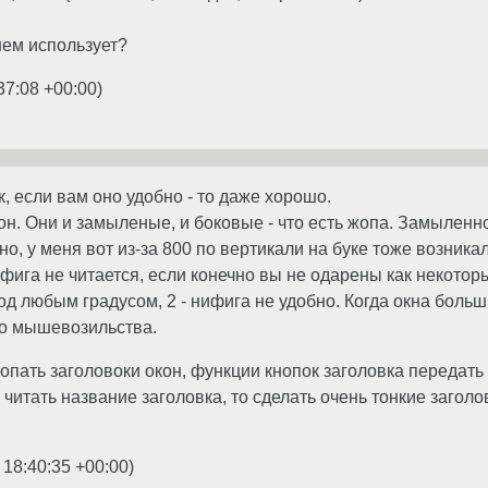
 нем использует?
37:08 +00:00
)
, если вам оно удобно - то даже хорошо.
он. Они и замыленые, и боковые - что есть жопа. Замыленно
чно, у меня вот из-за 800 по вертикали на буке тоже возника
ифига не читается, если конечно вы не одарены как некотор
д любым градусом, 2 - нифига не удобно. Когда окна большие
го мышевозильства.
пать заголовоки окон, функции кнопок заголовка передать х
 читать название заголовка, то сделать очень тонкие загол
 18:40:35 +00:00
)