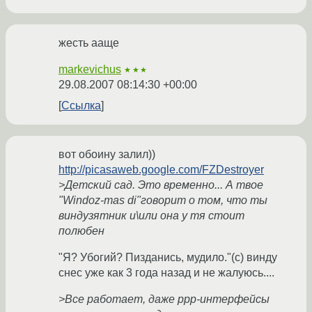
жесть ааще
markevichus
★★★
29.08.2007 08:14:30 +00:00
Ссылка
вот обоину залил))
http://picasaweb.google.com/FZDestroyer
>Детский сад. Это временно... А твое
"Windoz-mas di"говорит о том, что ты
виндузятник и\или она у тя стоит
полюбен
"Я? Убогий? Пизданись, мудило."(c) винду
снес уже как 3 года назад и не жалуюсь....
>Все работает, даже ppp-интерфейсы