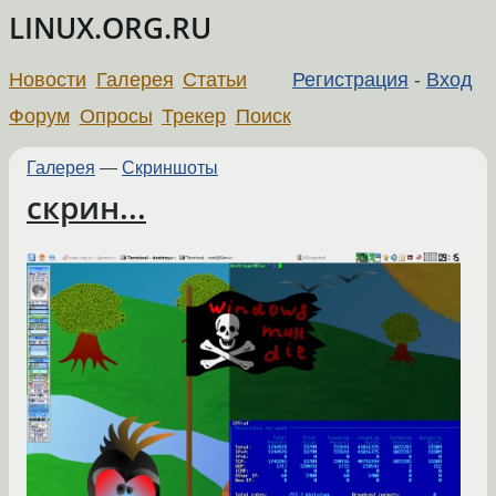
LINUX.ORG.RU
Новости
Галерея
Статьи
Регистрация
-
Вход
Форум
Опросы
Трекер
Поиск
Галерея
—
Скриншоты
скрин...