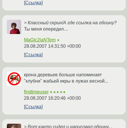
Ссылка
> Классный скрин!А где ссылка на обоину?
Ты меня опередил…
MaGIc2laNTern
★
28.08.2007 14:31:50 +00:00
Ссылка
крона деревьев больше напоминает
"клубни" жабьей икры в лужах весной...
firsttimeuser
★★★★★
28.08.2007 16:20:46 +00:00
Ссылка
> Вот както сидел и нарисовал обоину...