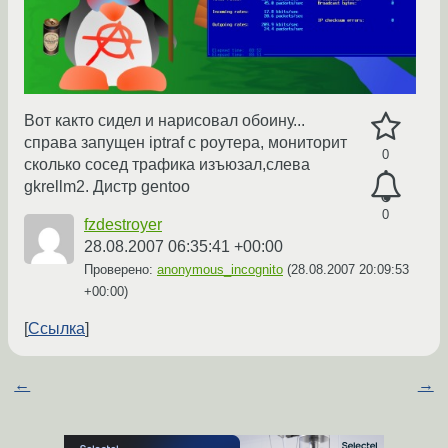
Вот както сидел и нарисовал обоину...
справа запущен iptraf с роутера, мониторит
0
сколько сосед трафика изъюзал,слева
gkrellm2. Дистр gentoo
0
fzdestroyer
28.08.2007 06:35:41 +00:00
Проверено:
anonymous_incognito
(
28.08.2007 20:09:53
+00:00
)
Ссылка
←
→