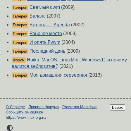
Cветлый dwm
(2009)
Галерея
Баланс
(2007)
Галерея
Вот она — Agenda
(2002)
Галерея
Рабочее место
(2008)
Галерея
И опять Fvwm
(2004)
Галерея
Последний день
(2009)
Галерея
Haiku, MacOS, LinuxMint, Windows11 и почему
Форум
валится вебпозитив?
(2021)
Моя домашняя серверная
(2013)
Галерея
О Сервере
-
Правила форума
-
Разметка Markdown
Вверх
Сообщить об ошибке
https://www.linux.org.ru/