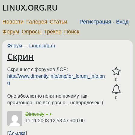
LINUX.ORG.RU
Новости
Галерея
Статьи
Регистрация
-
Вход
Форум
Опросы
Трекер
Поиск
Форум
—
Linux-org-ru
Скрин
Скриншот с форумов ЛОР:
http://www.dimentiy.info/tmp/lor_forum_info.pn
0
g
Оно абсолютно понятно почему так
0
произошло - но всё равно... непорядочек :)
Dimentiy
★★
11.11.2003 12:53:47 +00:00
Ссылка