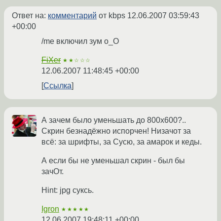
Ответ на:
комментарий
от kbps
12.06.2007 03:59:43
+00:00
/me включил зум о_О
FiXer
★★☆☆☆
12.06.2007 11:48:45 +00:00
Ссылка
А зачем было уменьшать до 800х600?..
Скрин безнадёжно испорчен! Низачот за
всё: за шрифты, за Сусю, за амарок и кеды.
А если бы не уменьшал скрин - был бы
зачОт.
Hint: jpg суксь.
Igron
★★★★★
12.06.2007 19:48:11 +00:00