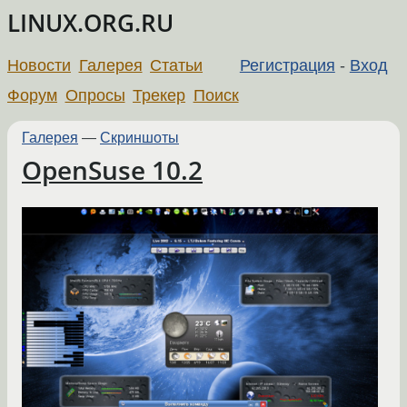
LINUX.ORG.RU
Новости
Галерея
Статьи
Регистрация
-
Вход
Форум
Опросы
Трекер
Поиск
Галерея
—
Скриншоты
OpenSuse 10.2