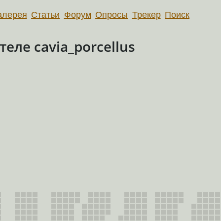
алерея
Статьи
Форум
Опросы
Трекер
Поиск
ле cavia_porcellus