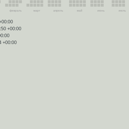
февраль
март
апрель
май
июнь
июль
+00:00
:50 +00:00
00:00
4 +00:00