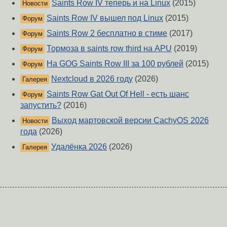
Saints Row IV теперь и на Linux
(2015)
Новости
Saints Row IV вышел под Linux
(2015)
Форум
Saints Row 2 бесплатно в стиме
(2017)
Форум
Тормоза в saints row third на APU
(2019)
Форум
На GOG Saints Row III за 100 рублей
(2015)
Форум
Nextcloud в 2026 году
(2026)
Галерея
Saints Row Gat Out Of Hell - есть шанс
Форум
запустить?
(2016)
Выход мартовской версии CachyOS 2026
Новости
года
(2026)
Удалёнка 2026
(2026)
Галерея
О Сервере
-
Правила форума
-
Разметка Markdown
Вверх
Сообщить об ошибке
https://www.linux.org.ru/