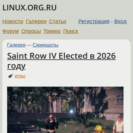
LINUX.ORG.RU
Новости
Галерея
Статьи
Регистрация
-
Вход
Форум
Опросы
Трекер
Поиск
Галерея
—
Скриншоты
Saint Row IV Elected в 2026
году
игры