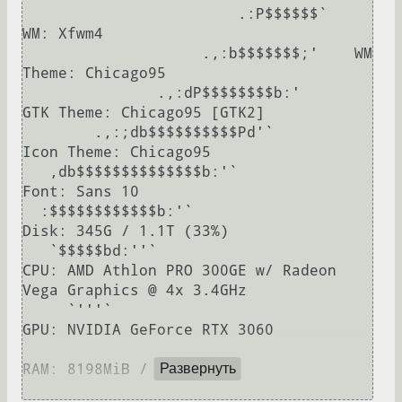
                        .:P$$$$$$`   
WM: Xfwm4

                    .,:b$$$$$$$;'    WM 
Theme: Chicago95

               .,:dP$$$$$$$$b:'      
GTK Theme: Chicago95 [GTK2]

        .,:;db$$$$$$$$$$Pd'`         
Icon Theme: Chicago95

   ,db$$$$$$$$$$$$$$b:'`             
Font: Sans 10

  :$$$$$$$$$$$$b:'`                  
Disk: 345G / 1.1T (33%)

   `$$$$$bd:''`                      
CPU: AMD Athlon PRO 300GE w/ Radeon 
Vega Graphics @ 4x 3.4GHz

     `'''`                           
GPU: NVIDIA GeForce RTX 3060

RAM: 8198MiB / 64232MiB

Развернуть