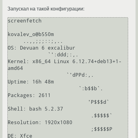
Запускал на такой конфигурации:
screenfetch 

kovalev_o@b550m

     ..,,;;;::;,..                   
OS: Devuan 6 excalibur

             `':ddd;:,.              
Kernel: x86_64 Linux 6.12.74+deb13+1-
amd64

                   `'dPPd:,.         
Uptime: 16h 48m

                       `:b$$b`.      
Packages: 2611

                          'P$$$d`    
Shell: bash 5.2.37

                           .$$$$$`   
Resolution: 1920x1080

                           ;$$$$$P   
DE: Xfce
