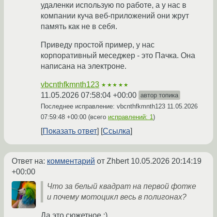
удаленки использую по работе, а у нас в
компании куча веб-приложений они жрут
память как не в себя.
Приведу простой пример, у нас
корпоративный меcеджер - это Пачка. Она
написана на электроне.
vbcnthfkmnth123
★★★★★
11.05.2026 07:58:04 +00:00
автор топика
Последнее исправление: vbcnthfkmnth123
11.05.2026
07:59:48 +00:00
(всего
исправлений: 1
)
Показать ответ
Ссылка
Ответ на:
комментарий
от Zhbert
10.05.2026 20:14:19
+00:00
Что за белый квадрат на первой фотке
и почему мотоцикл весь в полигонах?
Да это сюжетное :)