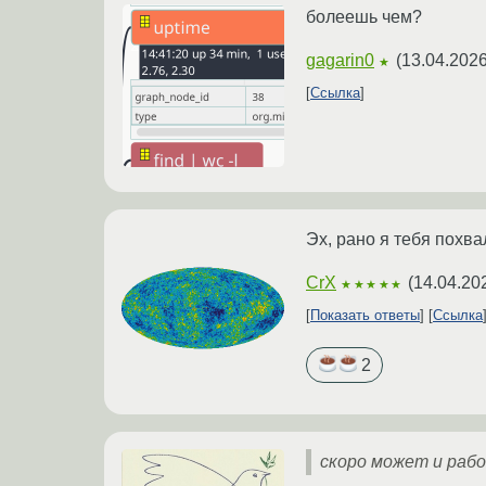
болеешь чем?
gagarin0
(
13.04.2026
★
Ссылка
Эх, рано я тебя похва
CrX
(
14.04.20
★★★★★
Показать ответы
Ссылка
2
скоро может и рабо