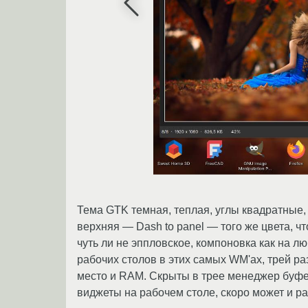
Тема GTK темная, теплая, углы квадратные,
верхняя — Dash to panel — того же цвета, 
чуть ли не эппловское, компоновка как на 
рабочих столов в этих самых WM'ах, трей р
место и RAM. Скрыты в трее менеджер буфе
виджеты на рабочем столе, скоро может и ра