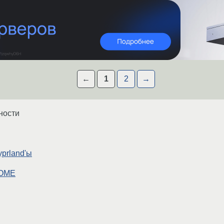
←
1
2
→
ности
yprland'ы
NOME