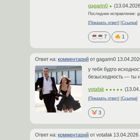
gagarin0
(
13.04.2026
★
Последнее исправление: g
Показать ответ
Ссылка
7
1
Ответ на:
комментарий
от gagarin0
13.04.202
у тебя будто исходно
безысходность — ты н
votafak
(
13.04
★★★★★
Показать ответ
Ссылка
3
Ответ на:
комментарий
от votafak
13.04.2026 