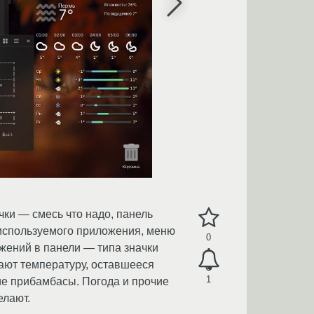
ки — смесь что надо, панель
 используемого приложения, меню
0
жений в панели — типа значки
вают температуру, оставшееся
1
ие прибамбасы. Погода и прочие
елают.