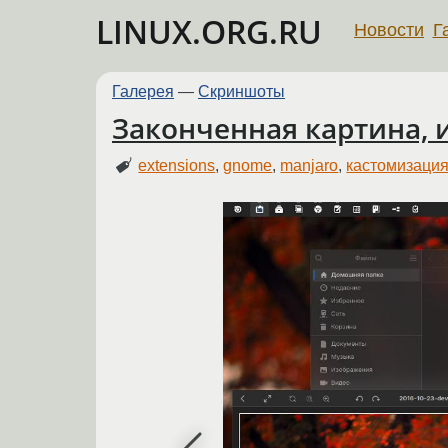
LINUX.ORG.RU
Новости
Г
Галерея
—
Скриншоты
Законченная картина, 
extensions
,
gnome
,
manjaro
,
кастомизаци