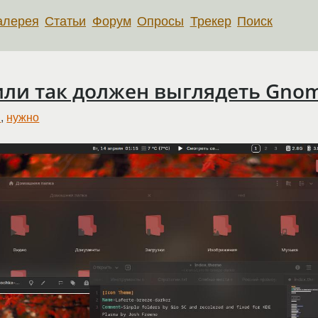
алерея
Статьи
Форум
Опросы
Трекер
Поиск
или так должен выглядеть Gno
я
,
нужно