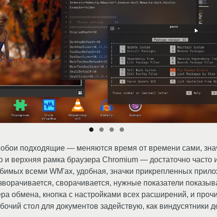
 обои подходящие — меняются время от времени сами, знач
что и верхняя рамка браузера Chromium — достаточно часто
любимых всеми WM'ах, удобная, значки прикрепленных прило
азворачивается, сворачивается, нужные показатели показы
ра обмена, кнопка с настройками всех расширений, и проч
бочий стол для документов задействую, как виндусятники д