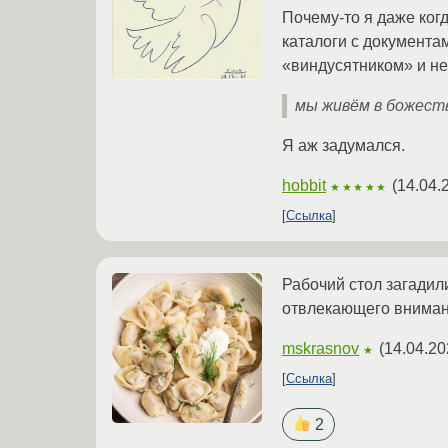
Почему-то я даже ког
каталоги с документа
«виндусятником» и не
мы живём в божеств
Я аж задумался.
hobbit
(
14.04.
★★★★★
Ссылка
Рабочий стол загадили
отвлекающего вниман
mskrasnov
(
14.04.20
★
Ссылка
2