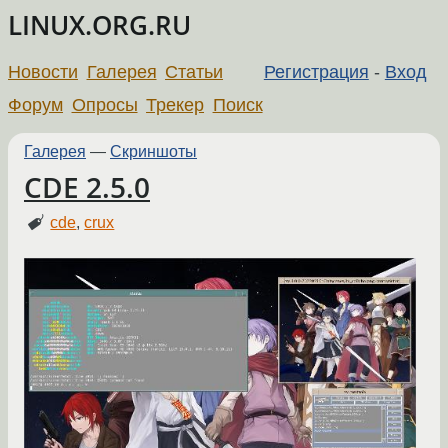
LINUX.ORG.RU
Новости
Галерея
Статьи
Регистрация
-
Вход
Форум
Опросы
Трекер
Поиск
Галерея
—
Скриншоты
CDE 2.5.0
cde
,
crux