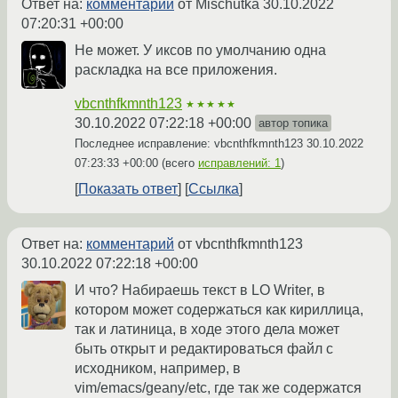
Ответ на:
комментарий
от Mischutka
30.10.2022
07:20:31 +00:00
Не может. У иксов по умолчанию одна
раскладка на все приложения.
vbcnthfkmnth123
★★★★★
30.10.2022 07:22:18 +00:00
автор топика
Последнее исправление: vbcnthfkmnth123
30.10.2022
07:23:33 +00:00
(всего
исправлений: 1
)
Показать ответ
Ссылка
Ответ на:
комментарий
от vbcnthfkmnth123
30.10.2022 07:22:18 +00:00
И что? Набираешь текст в LO Writer, в
котором может содержаться как кириллица,
так и латиница, в ходе этого дела может
быть открыт и редактироваться файл с
исходником, например, в
vim/emacs/geany/etc, где так же содержатся