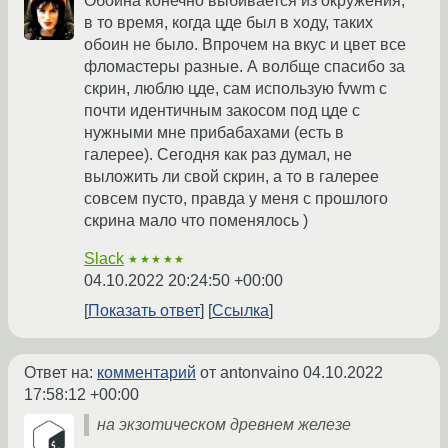
Обоина конечно выбивается из окружения,
в то время, когда цде был в ходу, таких
обоин не было. Впрочем на вкус и цвет все
фломастеры разные. А волбще спасибо за
скрин, люблю цде, сам использую fvwm с
почти идентичным закосом под цде с
нужными мне прибабахами (есть в
галерее). Сегодня как раз думал, не
выложить ли свой скрин, а то в галерее
совсем пусто, правда у меня с прошлого
скрина мало что поменялось )
Slack
★★★★★
04.10.2022 20:24:50 +00:00
Показать ответ
Ссылка
Ответ на:
комментарий
от antonvaino
04.10.2022
17:58:12 +00:00
на экзотическом древнем железе