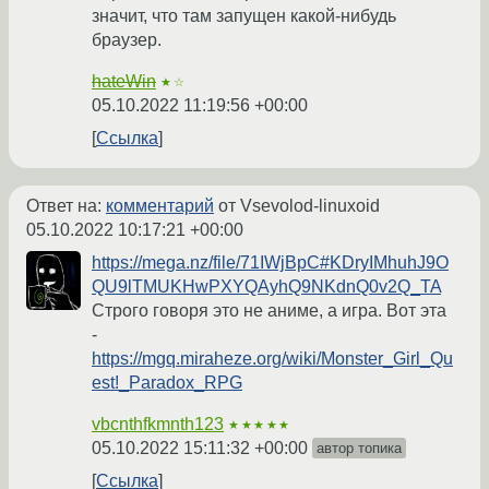
значит, что там запущен какой-нибудь
браузер.
hateWin
★☆
05.10.2022 11:19:56 +00:00
Ссылка
Ответ на:
комментарий
от Vsevolod-linuxoid
05.10.2022 10:17:21 +00:00
https://mega.nz/file/71IWjBpC#KDryIMhuhJ9O
QU9lTMUKHwPXYQAyhQ9NKdnQ0v2Q_TA
Строго говоря это не аниме, а игра. Вот эта
-
https://mgq.miraheze.org/wiki/Monster_Girl_Qu
est!_Paradox_RPG
vbcnthfkmnth123
★★★★★
05.10.2022 15:11:32 +00:00
автор топика
Ссылка