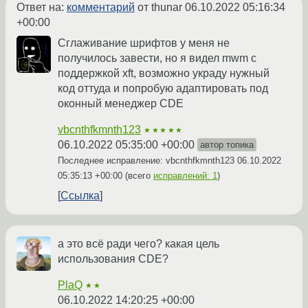
Ответ на:
комментарий
от thunar
06.10.2022 05:16:34
+00:00
Сглаживание шрифтов у меня не
получилось завести, но я видел mwm с
поддержкой xft, возможно украду нужный
код оттуда и попробую адаптировать под
оконный менеджер CDE
vbcnthfkmnth123
★★★★★
06.10.2022 05:35:00 +00:00
автор топика
Последнее исправление: vbcnthfkmnth123
06.10.2022
05:35:13 +00:00
(всего
исправлений: 1
)
Ссылка
а это всё ради чего? какая цель
использования CDE?
PlaQ
★★
06.10.2022 14:20:25 +00:00