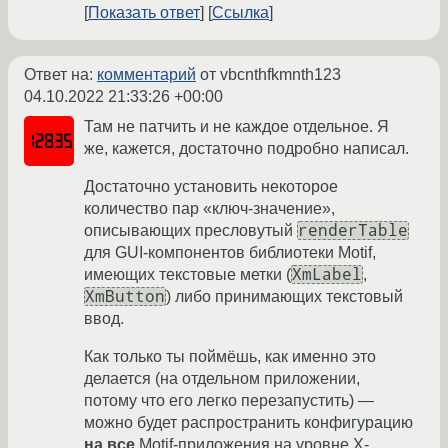
Показать ответ
Ссылка
Ответ на:
комментарий
от vbcnthfkmnth123
04.10.2022 21:33:26 +00:00
Там не патчить и не каждое отдельное. Я
же, кажется, достаточно подробно написал.
Достаточно установить некоторое
количество пар «ключ-значение»,
renderTable
описывающих пресловутый
для GUI-компонентов библиотеки Motif,
XmLabel
имеющих текстовые метки (
,
XmButton
) либо принимающих текстовый
ввод.
Как только ты поймёшь, как именно это
делается (на отдельном приложении,
потому что его легко перезапустить) —
можно будет распространить конфигурацию
на все
Motif-приложения на уровне X-