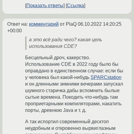
Показать ответы
Ссылка
Ответ на:
комментарий
от PlaQ
06.10.2022 14:20:25
+00:00
а это всё ради чего? какая цель
использования CDE?
Бесцельный дроч, какерство.
Использование CDE в 2022 году было бы
оправдано в единственном случае: если бы
у человека был какой-нибудь
SPARCstation
и он длинными зимними вечерами запускал
шумного старичка дабы вспомнить былые
сытые времена. Покодить что-нибудь там
проприетарными компиляторами, накатить
порты, древнюю Java и т. д.
А так испортил современный десктоп
неудобным и откровенно вырвиглазным