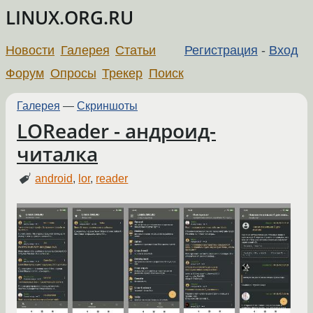
LINUX.ORG.RU
Новости
Галерея
Статьи
Регистрация
-
Вход
Форум
Опросы
Трекер
Поиск
Галерея
—
Скриншоты
LOReader - андроид-
читалка
android
,
lor
,
reader