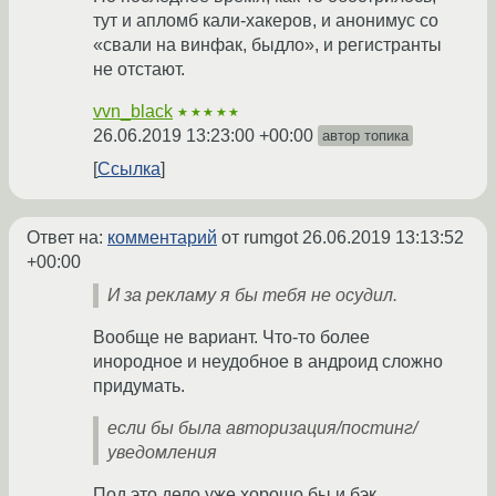
тут и апломб кали-хакеров, и анонимус со
«свали на винфак, быдло», и регистранты
не отстают.
vvn_black
★★★★★
26.06.2019 13:23:00 +00:00
автор топика
Ссылка
Ответ на:
комментарий
от rumgot
26.06.2019 13:13:52
+00:00
И за рекламу я бы тебя не осудил.
Вообще не вариант. Что-то более
инородное и неудобное в андроид сложно
придумать.
если бы была авторизация/постинг/
уведомления
Под это дело уже хорошо бы и бэк