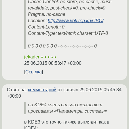
Cache-Control: no-store, no-cache, must-
revalidate, post-check=0, pre-check=0
Pragma: no-cache
Location:
http://www.vok.rep.kp/CBC/
Content-Length: 0
Content-Type: text/html; charset=UTF-8
0 0 0 0 0 0 0 0 --:--:-- --:--:-- --:--:-- 0
jekader
★★★★★
25.06.2015 08:53:47 +00:00
Ссылка
Ответ на:
комментарий
от carasin
25.06.2015 05:45:34
+00:00
на KDE4 очень сильно смахивают
программы «Параметры системы»
в KDE3 это точно так-же выглядит как в
KDE4: