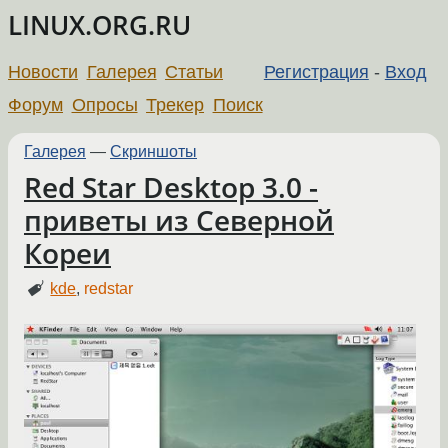
LINUX.ORG.RU
Новости
Галерея
Статьи
Регистрация
-
Вход
Форум
Опросы
Трекер
Поиск
Галерея
—
Скриншоты
Red Star Desktop 3.0 -
приветы из Северной
Кореи
kde
,
redstar