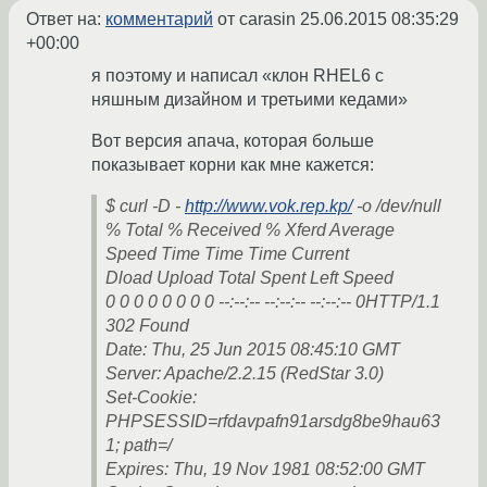
Ответ на:
комментарий
от carasin
25.06.2015 08:35:29
+00:00
я поэтому и написал «клон RHEL6 с
няшным дизайном и третьими кедами»
Вот версия апача, которая больше
показывает корни как мне кажется:
$ curl -D -
http://www.vok.rep.kp/
-o /dev/null
% Total % Received % Xferd Average
Speed Time Time Time Current
Dload Upload Total Spent Left Speed
0 0 0 0 0 0 0 0 --:--:-- --:--:-- --:--:-- 0HTTP/1.1
302 Found
Date: Thu, 25 Jun 2015 08:45:10 GMT
Server: Apache/2.2.15 (RedStar 3.0)
Set-Cookie:
PHPSESSID=rfdavpafn91arsdg8be9hau63
1; path=/
Expires: Thu, 19 Nov 1981 08:52:00 GMT