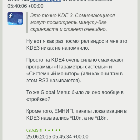
05:40:06 +00:00
Это точно KDE 3. Cомневающиеся
могут посмотреть минуту-две
скринкаста и станет очевидно.
Ну вот я как раз посмотрел видос и мне это
KDE3 никак не напомнило.
Просто на KDE4 очень сильно смахивают
программы «Параметры системы» и
«Системный монитор» (или как они там в
этом RS3 называются).
То же Global Menu: было ли оно вообще в
«тройке»?
Кроме того, ЕМНИП, пакеты локализации в
KDE3 назывались *l10n, а не *i18n.
carasin
★★★★★
25.06.2015 05:45:34 +00:00