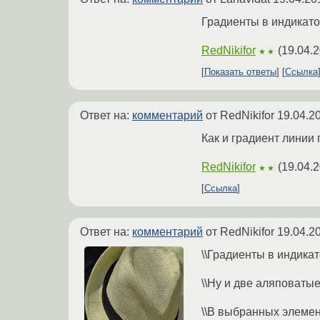
Градиенты в индикато
RedNikifor
(
19.04.2
★★
Показать ответы
Ссылка
Ответ на:
комментарий
от RedNikifor
19.04.2
Как и градиент линии
RedNikifor
(
19.04.2
★★
Ссылка
Ответ на:
комментарий
от RedNikifor
19.04.2
\\Градиенты в индика
\\Ну и две аляповаты
\\В выбранных элемен