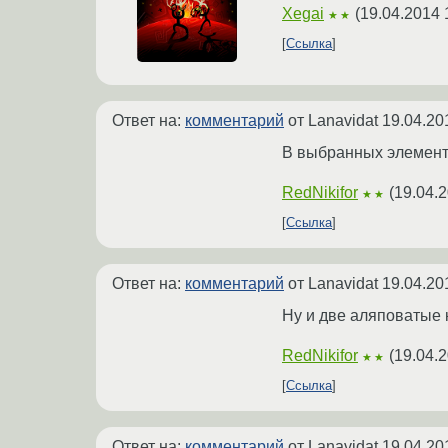
Xegai
(
19.04.2014 
★★
Ссылка
Ответ на:
комментарий
от Lanavidat
19.04.20
В выбранных элемент
RedNikifor
(
19.04.2
★★
Ссылка
Ответ на:
комментарий
от Lanavidat
19.04.20
Ну и две аляповатые 
RedNikifor
(
19.04.2
★★
Ссылка
Ответ на:
комментарий
от Lanavidat
19.04.20