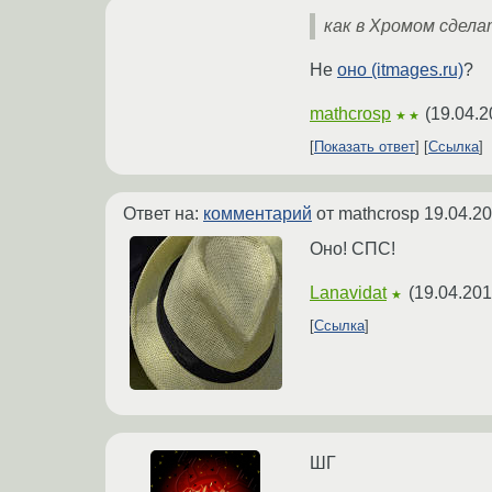
как в Хромом сдела
Не
оно (itmages.ru)
?
mathcrosp
(
19.04.2
★★
Показать ответ
Ссылка
Ответ на:
комментарий
от mathcrosp
19.04.20
Оно! СПС!
Lanavidat
(
19.04.201
★
Ссылка
ШГ