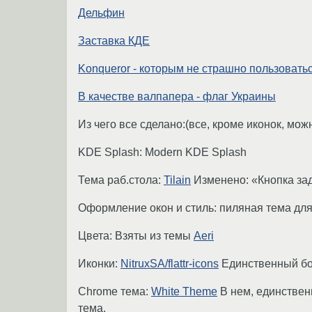
Дельфин
Заставка КДЕ
Konqueror - которым не страшно пользовать
В качестве валпапера - флаг Украины
Из чего все сделано:(все, кроме иконок, мо
KDE Splash: Modern KDE Splash
Тема раб.стола:
Tilain
Изменено: «Кнопка зад
Оформление окон и стиль: пиляная тема дл
Цвета: Взяты из темы
Aeri
Иконки:
NitruxSA/flattr-icons
Единственный бок
Chrome тема:
White Theme
В нем, единственн
тема.