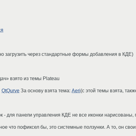
ся
жно загрузить через стандартные формы добавления в КДЕ)
ач» взято из темы Plateau
я
QtQurve
За основу взята тема:
Aeri
(с этой темы взята, так
 - для панели управления КДЕ не все иконки нарисованы, 
ое что пофиксел бы, это системные ползунки. А то, он сво