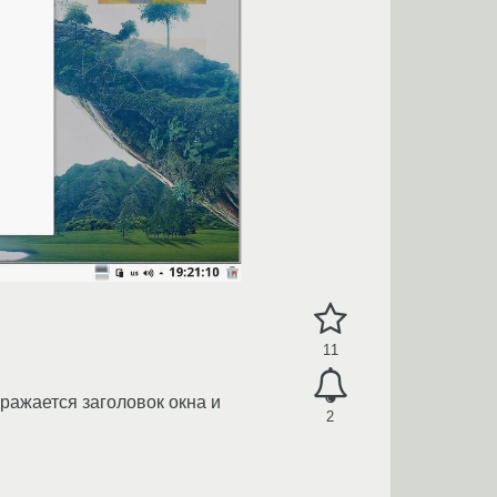
11
бражается заголовок окна и
2