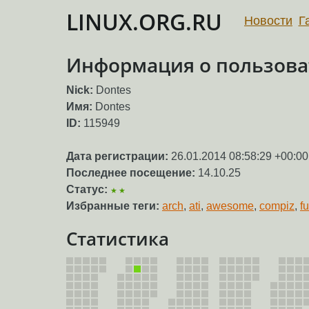
LINUX.ORG.RU
Новости
Г
Информация о пользова
Nick:
Dontes
Имя:
Dontes
ID:
115949
Дата регистрации:
26.01.2014 08:58:29 +00:00
Последнее посещение:
14.10.25
Статус:
★★
Избранные теги:
arch
,
ati
,
awesome
,
compiz
,
f
Статистика