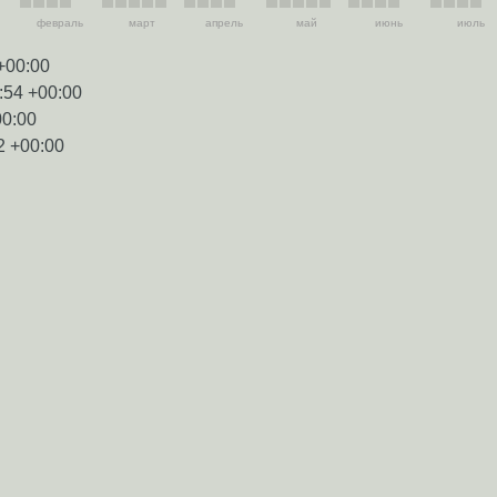
февраль
март
апрель
май
июнь
июль
+00:00
:54 +00:00
00:00
2 +00:00