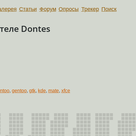
алерея
Статьи
Форум
Опросы
Трекер
Поиск
теле Dontes
untoo
,
gentoo
,
gtk
,
kde
,
mate
,
xfce