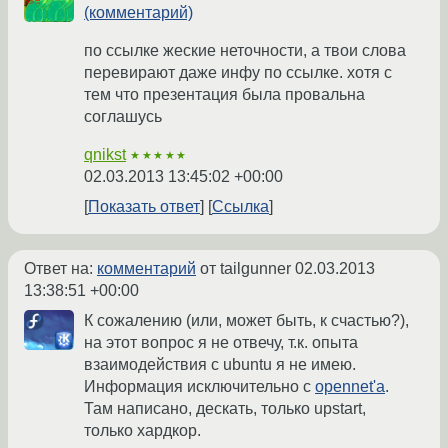
(комментарий)
по ссылке жеские неточности, а твои слова
перевирают даже инфу по ссылке. хотя с
тем что презентация была провальна
соглашусь
qnikst
★★★★★
02.03.2013 13:45:02 +00:00
Показать ответ
Ссылка
Ответ на:
комментарий
от tailgunner
02.03.2013
13:38:51 +00:00
К сожалению (или, может быть, к счастью?),
на этот вопрос я не отвечу, т.к. опыта
взаимодействия с ubuntu я не имею.
Информация исключительно с
opennet'а
.
Там написано, дескать, только upstart,
только хардкор.