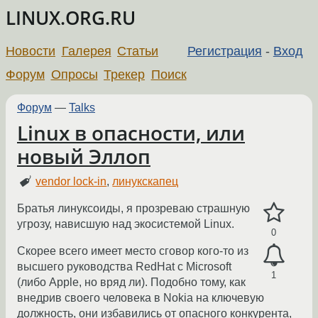
LINUX.ORG.RU
Новости
Галерея
Статьи
Регистрация
-
Вход
Форум
Опросы
Трекер
Поиск
Форум
—
Talks
Linux в опасности, или
новый Эллоп
vendor lock-in
,
линукскапец
Братья линуксоиды, я прозреваю страшную
угрозу, нависшую над экосистемой Linux.
0
Скорее всего имеет место сговор кого-то из
высшего руководства RedHat с Microsoft
1
(либо Apple, но вряд ли). Подобно тому, как
внедрив своего человека в Nokia на ключевую
должность, они избавились от опасного конкурента,