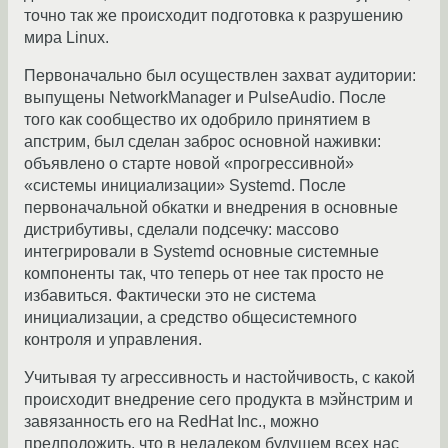
точно так же происходит подготовка к разрушению
мира Linux.
Первоначально был осуществлен захват аудитории:
выпущены NetworkManager и PulseAudio. После
того как сообщество их одобрило принятием в
апстрим, был сделан заброс основной наживки:
объявлено о старте новой «прогрессивной»
«системы инициализации» Systemd. После
первоначальной обкатки и внедрения в основные
дистрибутивы, сделали подсечку: массово
интегрировали в Systemd основные системные
компоненты так, что теперь от нее так просто не
избавиться. Фактически это не система
инициализации, а средство общесистемного
контроля и управления.
Учитывая ту агрессивность и настойчивость, с какой
происходит внедрение сего продукта в мэйнстрим и
завязанность его на RedHat Inc., можно
предположить, что в недалеком будущем всех нас