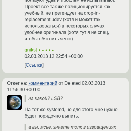
пользуют удев и проблем не испытывают.
Проект все так же позиционируется как
учебный, не претендует на drop-in-
replacement udev (хотя и может так
использоваться) в некоторых случах
удобнее оригинала (хотя тут я не спец,
чтобы обяснить четко)
qnikst
★★★★★
02.03.2013 12:22:54 +00:00
Ссылка
Ответ на:
комментарий
от Deleted
02.03.2013
11:56:30 +00:00
на какой? LSB?
На тот же systemd, но для этого мне нужно
будет порядочно выпить.
а вы, мсье, знаете толк в извращениях