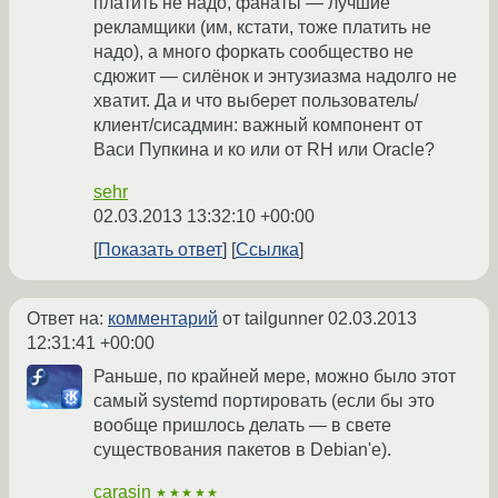
платить не надо, фанаты — лучшие
рекламщики (им, кстати, тоже платить не
надо), а много форкать сообщество не
сдюжит — силёнок и энтузиазма надолго не
хватит. Да и что выберет пользователь/
клиент/сисадмин: важный компонент от
Васи Пупкина и ко или от RH или Oracle?
sehr
02.03.2013 13:32:10 +00:00
Показать ответ
Ссылка
Ответ на:
комментарий
от tailgunner
02.03.2013
12:31:41 +00:00
Раньше, по крайней мере, можно было этот
самый systemd портировать (если бы это
вообще пришлось делать — в свете
существования пакетов в Debian'е).
carasin
★★★★★