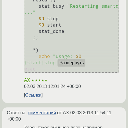
     stat_busy 
"Restarting smartd 
..."
$0
 stop

$0
 start

     stat_done

   ;;

   *)

echo
"usage: 
$0
{start|stop|restart}"
Развернуть
esac
AX
★★★★★
02.03.2013 12:01:24 +00:00
Ссылка
Ответ на:
комментарий
от AX
02.03.2013 11:54:11
+00:00
Здесь такое обычное дело например.