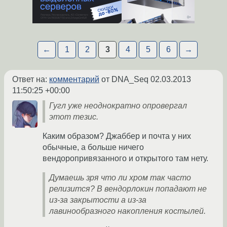
←
1
2
3
4
5
6
→
Ответ на:
комментарий
от DNA_Seq
02.03.2013
11:50:25 +00:00
Гугл уже неоднократно опровергал
этот тезис.
Каким образом? Джаббер и почта у них
обычные, а больше ничего
вендоропривязанного и открытого там нету.
Думаешь зря что ли хром так часто
релизится? В вендорлокин попадают не
из-за закрытости а из-за
лавинообразного накопления костылей.