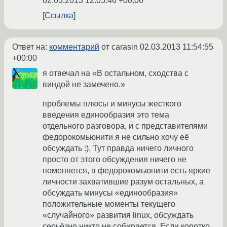
02.03.2013 12:05:46 +00:00
Ссылка
Ответ на:
комментарий
от carasin
02.03.2013 11:54:55
+00:00
я отвечал на «В остальном, сходства с
виндой не замечено.»
проблемы плюсы и минусы жесткого
введения единообразия это тема
отдельного разговора, и с представителями
федорокомьюнити я не сильно хочу её
обсуждать :). Тут правда ничего личного
просто от этого обсуждения ничего не
поменяется, в федорокомьюнити есть яркие
личности захватившие разум остальных, а
обсуждать минусы «единообразия»
положительные моменты текущего
«случайного» развития linux, обсуждать
серьёзно никто не собирается. Если коротко