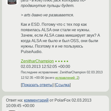
(arts - в кде) плюс jack который по-
продвинутие пульцы будет.
> arts давно не развивается.
Как и ESD. Потому что с тех пор как
появилась ALSA они стали не нужны.
Зачем, если ALSA сама микширует звук? А
когда ALSA не было и был OSS, они были
нужны. Поэтому я и не пользуюсь
PulseAudio.
ZenitharChampion
★★★★★
02.03.2013 12:52:05 +00:00
Последнее исправление: ZenitharChampion
02.03.2013
12:52:35 +00:00
(всего
исправлений: 2
)
Показать ответы
Ссылка
Ответ на:
комментарий
от PolarFox
02.03.2013
10:09:45 +00:00