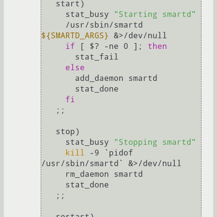
   start)

     stat_busy 
"Starting smartd"
     /usr/sbin/smartd 
${SMARTD_ARGS}
 &>/dev/null

if
 [ $? -ne 0 ]; 
then
       stat_fail

else
       add_daemon smartd

       stat_done

fi
   ;;

   stop)

     stat_busy 
"Stopping smartd"
kill
 -9 `pidof 
/usr/sbin/smartd` &>/dev/null

     rm_daemon smartd

     stat_done

   ;;

   restart)
