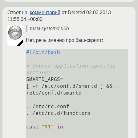
Ответ на:
комментарий
от Deleted
02.03.2013
11:55:04 +00:00
там systemd ибо
Нет, речь именно про баш-скрипт:
#!/bin/bash
# source application-specific 
settings
SMARTD_ARGS=

[ -f /etc/conf.d/smartd ] && . 
/etc/conf.d/smartd

. /etc/rc.conf

. /etc/rc.d/functions

case
"
$1
"
in