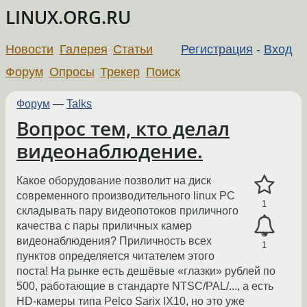
LINUX.ORG.RU
Новости
Галерея
Статьи
Регистрация
-
Вход
Форум
Опросы
Трекер
Поиск
Форум
—
Talks
Вопрос тем, кто делал
видеонаблюдение.
Какое оборудование позволит на диск
современного производительного linux PC
1
складывать пару видеопотоков приличного
качества с пары приличных камер
видеонаблюдения? Приличность всех
1
пунктов определяется читателем этого
поста! На рынке есть дешёвые «глазки» рублей по
500, работающие в стандарте NTSC/PAL/..., а есть
HD-камеры типа Pelco Sarix IX10, но это уже