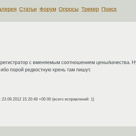
алерея
Статьи
Форум
Опросы
Трекер
Поиск
регистратор с вменяемым соотношением цены/качества. Ну
, ибо порой редкостную хрень там пишут.
c
23.09.2012 15:20:49 +00:00
(всего исправлений: 1)