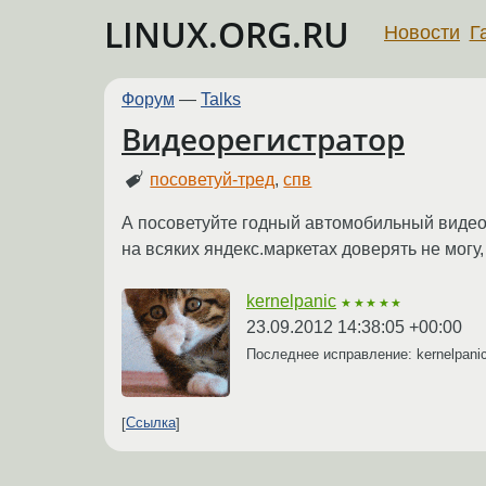
LINUX.ORG.RU
Новости
Г
Форум
—
Talks
Видеорегистратор
посоветуй-тред
,
спв
А посоветуйте годный автомобильный видео
на всяких яндекс.маркетах доверять не могу
kernelpanic
★★★★★
23.09.2012 14:38:05 +00:00
Последнее исправление: kernelpani
Ссылка