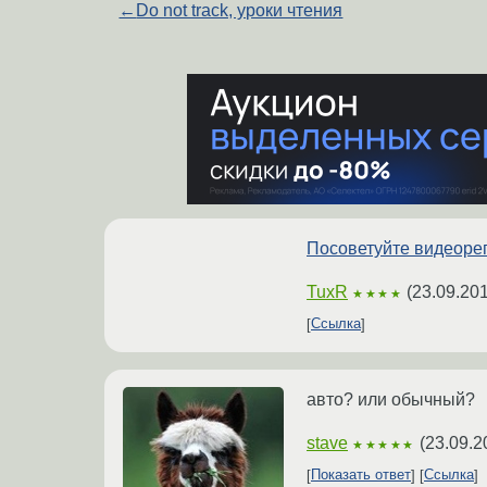
←
Do not track, уроки чтения
Посоветуйте видеорег
TuxR
(
23.09.20
★★★★
Ссылка
авто? или обычный?
stave
(
23.09.2
★★★★★
Показать ответ
Ссылка