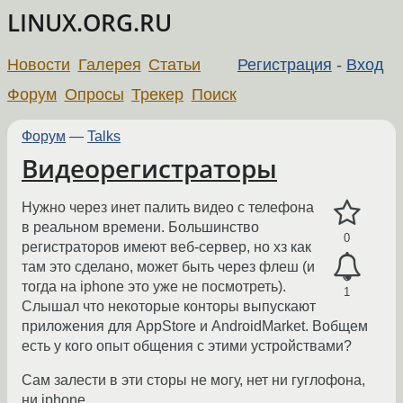
LINUX.ORG.RU
Новости
Галерея
Статьи
Регистрация
-
Вход
Форум
Опросы
Трекер
Поиск
Форум
—
Talks
Видеорегистраторы
Нужно через инет палить видео с телефона
в реальном времени. Большинство
0
регистраторов имеют веб-сервер, но хз как
там это сделано, может быть через флеш (и
тогда на iphone это уже не посмотреть).
1
Слышал что некоторые конторы выпускают
приложения для AppStore и AndroidMarket. Вобщем
есть у кого опыт общения с этими устройствами?
Сам залести в эти сторы не могу, нет ни гуглофона,
ни iphone.