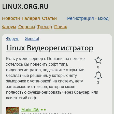
LINUX.ORG.RU
Новости
Галерея
Статьи
Регистрация
-
Вход
Форум
Опросы
Трекер
Поиск
Форум
—
General
Linux Видеорегистратор
Есть у меня сервер с Debianи, на него же
хотелось бы повесить софт типа
0
видеорегистратор, подскажите открытые
бесплатные решения, у которых нету
заморочек с установкой на систему, нету
3
зависимости от иксов, которая может
полностью функционировать через браузер, или
клиентский софт.
Martin256
★★