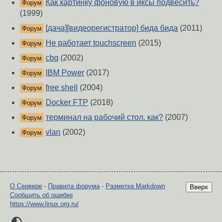
Как картинку фоновую в иксы подвесить?
Форум
(1999)
[дача][видеорегистратор] бида бида
(2011)
Форум
Не работает touchscreen
(2015)
Форум
cbq
(2002)
Форум
IBM Power
(2017)
Форум
free shell
(2004)
Форум
Docker FTP
(2018)
Форум
терминал на рабочий стол. как?
(2007)
Форум
vlan
(2002)
Форум
О Сервере
-
Правила форума
-
Разметка Markdown
Вверх
Сообщить об ошибке
https://www.linux.org.ru/