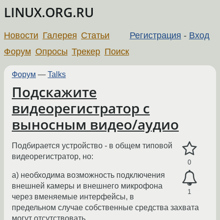
LINUX.ORG.RU
Новости
Галерея
Статьи
Регистрация
-
Вход
Форум
Опросы
Трекер
Поиск
Форум
—
Talks
Подскажите
видеорегистратор с
выносным видео/аудио
Подбирается устройство - в общем типовой
видеорегистратор, но:
0
а) необходима возможность подключения
внешней камеры и внешнего микрофона
1
через вменяемые интерфейсы, в
предельном случае собственные средства захвата
могут отсутствовать.