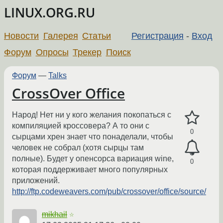
LINUX.ORG.RU
Новости
Галерея
Статьи
Регистрация
-
Вход
Форум
Опросы
Трекер
Поиск
Форум
—
Talks
CrossOver Office
Народ! Нет ни у кого желания покопаться с
компиляцией кроссовера? А то они с
0
сырцами хрен знает что понаделали, чтобы
человек не собрал (хотя сырцы там
полные). Будет у опенсорса вариация wine,
0
которая поддерживает много популярных
приложений.
http://ftp.codeweavers.com/pub/crossover/office/source/
mikhail
☆