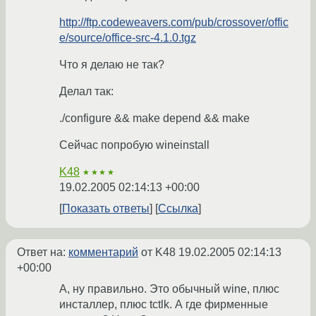
http://ftp.codeweavers.com/pub/crossover/offic
e/source/office-src-4.1.0.tgz
Что я делаю не так?
Делал так:
./configure && make depend && make
Сейчас попробую wineinstall
K48
★★★★
19.02.2005 02:14:13 +00:00
Показать ответы
Ссылка
Ответ на:
комментарий
от K48
19.02.2005 02:14:13
+00:00
А, ну правильно. Это обычный wine, плюс
инсталлер, плюс tctlk. А где фирменные