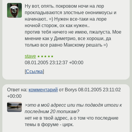
Ну вот, опять. покровом ночи на лор
прокладываются злостные ононимоусы и
начинают.. =) Нужен все-таки на лоре
ночной сторож, ох как нужен..
против тебя ничего не имею, пжалуста. Мое
мнение как у Диметрио, все хороши, да
только все равно Макскому решать =)
stave
★★★★★
08.01.2005 23:12:37 +00:00
Ссылка
Ответ на:
комментарий
от Borys
08.01.2005 23:11:02
+00:00
>это в мой адресс или ты подводя итоги к
последним 20 топикам?
нет не в твой адрес, а о том что последние
темы в форуме - цирк.