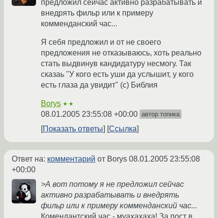
предложил сейчас активно разрабатывать и
внедрять фильр или к примеру
комменданский час...
Я себя предложил и от не своего
предложения не отказываюсь, хоть реально
стать выдвинув кандидатуру несмогу. Так
сказаь "У кого есть уши да услышит, у кого
есть глаза да увидит" (с) Библия
Borys
★★
08.01.2005 23:55:08 +00:00
автор топика
Показать ответы
Ссылка
Ответ на:
комментарий
от Borys
08.01.2005 23:55:08
+00:00
>А вот потому я не предложил сейчас
активно разрабатывать и внедрять
фильр или к примеру комменданский час...
Комендантский час - муахахаха! За пост в