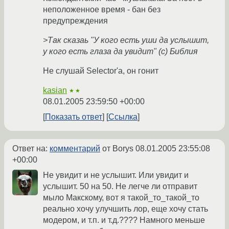
неположенное время - бан без
предупреждения
>Так сказаь "У кого есть уши да услышит,
у кого есть глаза да увидит" (с) Библия
Не слушай Selector'а, он гонит
kasian
★★
08.01.2005 23:59:50 +00:00
Показать ответ
Ссылка
Ответ на:
комментарий
от Borys
08.01.2005 23:55:08
+00:00
Не увидит и не услышит. Или увидит и
услышит. 50 на 50. Не легче ли отправит
мыло Макскому, вот я такой_то_такой_то
реально хочу улучшить лор, еще хочу стать
модером, и т.п. и т.д.???? Намного меньше