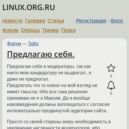
LINUX.ORG.RU
Новости
Галерея
Статьи
Регистрация
-
Вход
Форум
Опросы
Трекер
Поиск
Форум
—
Talks
Предлагаю себя.
Предлагаю себя в модераторы, так как
никто мою кандидатуру не выдвигал.. и
0
даже не предлогал.
Предлогать что то новое на мой взгляд не
имеет смысла. Ибо все таки решения
0
принимаю не я а Максим. Да и вообще
нововведения должны воплощаться с согласия
интелектуально продвинутой аудитории сайта.
Просто со своей стороны вижу необходимость в
увеличение численности модераторов, ибо