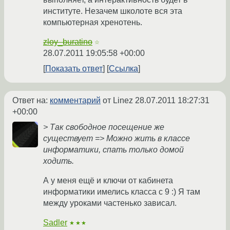
институте. Незачем школоте вся эта
компьютерная хренотень.
zloy_buratino
☆
28.07.2011 19:05:58 +00:00
Показать ответ
Ссылка
Ответ на:
комментарий
от Linez
28.07.2011 18:27:31
+00:00
> Так свободное посещение же
существует => Можно жить в классе
информатики, спать только домой
ходить.
А у меня ещё и ключи от кабинета
информатики имелись класса с 9 :) Я там
между уроками частенько зависал.
Sadler
★★★