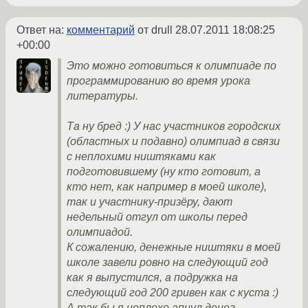
Ответ на:
комментарий
от drull
28.07.2011 18:08:25
+00:00
Это можно готовиться к олимпиаде по
программированию во время урока
литературы.
Та ну бред :) У нас участников городских
(областных и подавно) олимпиад в связи
с неплохими ништяками как
подготовившему (ну кто готовит, а
кто нет, как например в моей школе),
так и участнику-призёру, дают
недельный отгул от школы перед
олимпиадой.
К сожалению, денежные ништяки в моей
школе завели ровно на следующий год
как я выпустился, а подружка на
следующий год 200 гривен как с куста :)
А так бы я неплохо апнул денег...