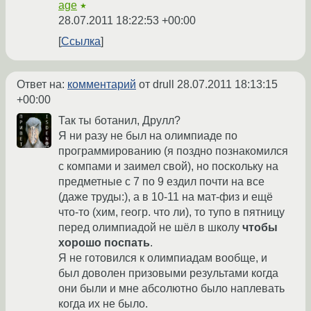
age
★
28.07.2011 18:22:53 +00:00
Ссылка
Ответ на:
комментарий
от drull
28.07.2011 18:13:15
+00:00
Так ты ботанил, Друлл?
Я ни разу не был на олимпиаде по
программированию (я поздно познакомился
с компами и заимел свой), но поскольку на
предметные с 7 по 9 ездил почти на все
(даже труды:), а в 10-11 на мат-физ и ещё
что-то (хим, геогр. что ли), то тупо в пятницу
перед олимпиадой не шёл в школу
чтобы
хорошо поспать
.
Я не готовился к олимпиадам вообще, и
был доволен призовыми результами когда
они были и мне абсолютно было наплевать
когда их не было.