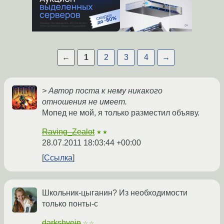
←
1
2
3
4
→
> Автор поста к нему никакого
отношения не имеет.
Мопед не мой, я только разместил объяву.
Raving_Zealot
★★
28.07.2011 18:03:44 +00:00
Ссылка
Школьник-цыганин? Из необходимости
только понты-с
darkshvein
☆☆