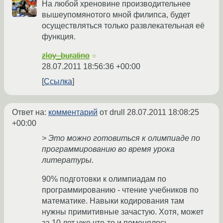
На любой хреновине производительнее
вышеупомянотого мной филипса, будет
осуществляться только развлекательная её
функция.
zloy_buratino
☆
28.07.2011 18:56:36 +00:00
Ссылка
Ответ на:
комментарий
от drull
28.07.2011 18:08:25
+00:00
> Это можно готовиться к олимпиаде по
программированию во время урока
литературы.
90% подготовки к олимпиадам по
программированию - чтение учебников по
математике. Навыки кодирования там
нужны примитивные зачастую. Хотя, может
за 10 лет уже что-то и поменялось.