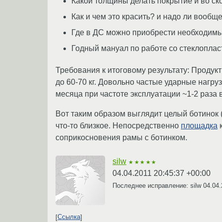
Какой толщины делать покрытие и во ск
Как и чем это красить? и надо ли вообщ
Где в ДС можно приобрести необходимые
Годный мануал по работе со стеклоплас
Требования к итоговому результату: Продукт
до 60-70 кг. Довольно частые ударные нагру
месяца при частоте эксплуатации ~1-2 раза 
Вот таким образом выглядит целый ботинок (
что-то близкое. Непосредственно
площадка
к
соприкосновения рамы с ботинком.
silw
★★★★★
04.04.2011 20:45:37 +00:00
Последнее исправление: silw
04.04.
Ссылка