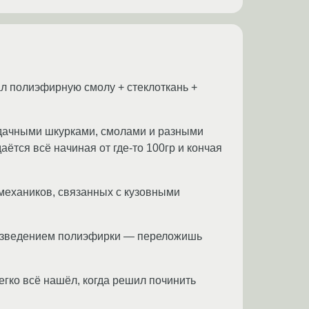
л полиэфирную смолу + стеклоткань +
ждачными шкурками, смолами и разными
тся всё начиная от где-то 100гр и кончая
омехаников, связанных с кузовными
 разведением полиэфирки — переложишь
легко всё нашёл, когда решил починить