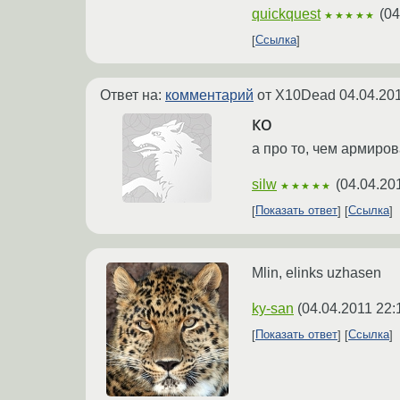
quickquest
(
04
★★★★★
Ссылка
Ответ на:
комментарий
от X10Dead
04.04.20
КО
а про то, чем армиров
silw
(
04.04.20
★★★★★
Показать ответ
Ссылка
Mlin, elinks uzhasen
ky-san
(
04.04.2011 22:
Показать ответ
Ссылка