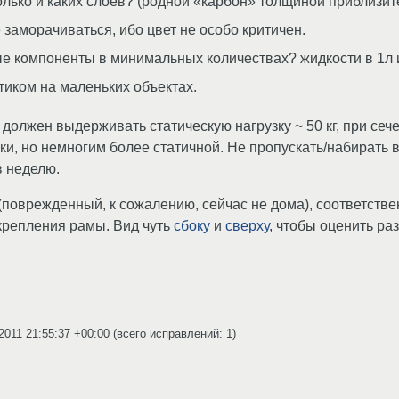
олько и каких слоев? (родной «карбон» толщиной приблизит
е заморачиваться, ибо цвет не особо критичен.
 компоненты в минимальных количествах? жидкости в 1л ил
тиком на маленьких объектах.
 должен выдерживать статическую нагрузку ~ 50 кг, при сеч
зки, но немногим более статичной. Не пропускать/набирать 
в неделю.
поврежденный, к сожалению, сейчас не дома), соответствен
репления рамы. Вид чуть
сбоку
и
сверху
, чтобы оценить ра
2011 21:55:37 +00:00
(всего исправлений: 1)