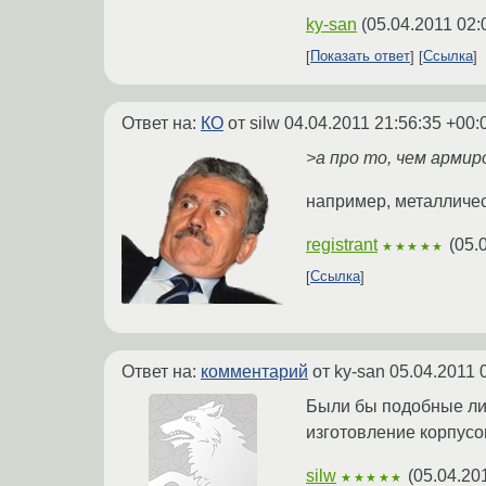
ky-san
(
05.04.2011 02:
Показать ответ
Ссылка
Ответ на:
КО
от silw
04.04.2011 21:56:35 +00:
>а про то, чем армир
например, металличес
registrant
(
05.
★★★★★
Ссылка
Ответ на:
комментарий
от ky-san
05.04.2011 
Были бы подобные лич
изготовление корпусов
silw
(
05.04.20
★★★★★