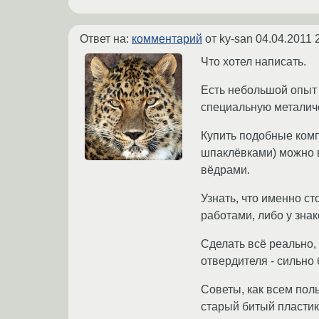
Ответ на:
комментарий
от ky-san
04.04.2011 
Что хотел написать.
Есть небольшой опыт 
специальную металиче
Купить подобные ком
шпаклёвками) можно в
вёдрами.
Узнать, что именно с
работами, либо у зна
Сделать всё реально,
отвердителя - сильно
Советы, как всем поль
старый битый пластик