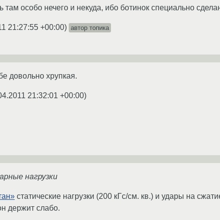
ь там особо нечего и некуда, ибо ботинок специально сдел
11 21:27:55 +00:00
)
автор топика
бе довольно хрупкая.
04.2011 21:32:01 +00:00
)
арные нагрузки
тан»
статические нагрузки (200 кГс/см. кв.) и удары на сжа
он держит слабо.