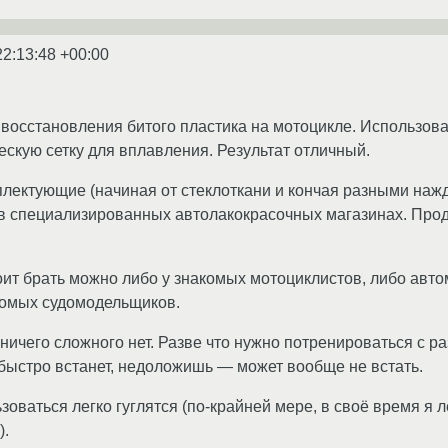
22:13:48 +00:00
восстановления битого пластика на мотоцикле. Использова
скую сетку для вплавления. Результат отличный.
плектующие (начиная от стеклоткани и кончая разными на
 специализированных автолакокрасочных магазинах. Продаё
тоит брать можно либо у знакомых мотоциклистов, либо авт
комых судомодельщиков.
 ничего сложного нет. Разве что нужно потренироваться с
 быстро встанет, недоложишь — может вообще не встать.
зоваться легко гуглятся (по-крайней мере, в своё время я 
).