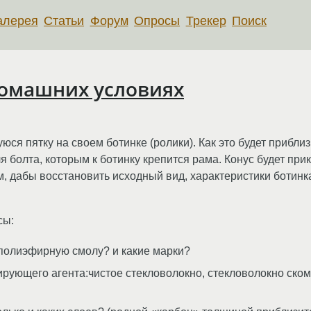
алерея
Статьи
Форум
Опросы
Трекер
Поиск
домашних условиях
 пятку на своем ботинке (ролики). Как это будет приблизи
 болта, которым к ботинку крепится рама. Конус будет прик
м, дабы восстановить исходный вид, характеристики ботин
сы:
 полиэфирную смолу? и какие марки?
ирующего агента:чистое стекловолокно, стекловолокно ско