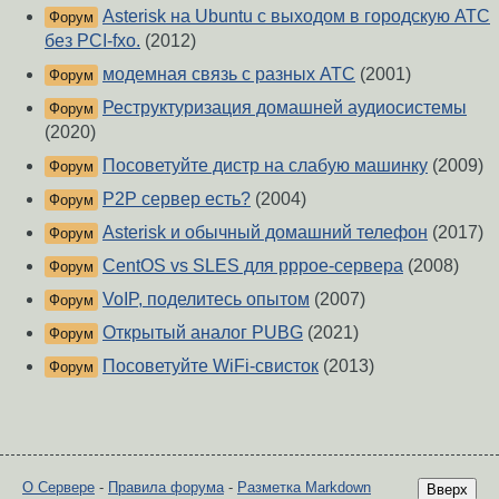
Asterisk на Ubuntu с выходом в городскую АТС
Форум
без PCI-fxo.
(2012)
модемная связь с разных АТС
(2001)
Форум
Реструктуризация домашней аудиосистемы
Форум
(2020)
Посоветуйте дистр на слабую машинку
(2009)
Форум
P2P сервер есть?
(2004)
Форум
Asterisk и обычный домашний телефон
(2017)
Форум
CentOS vs SLES для pppoe-сервера
(2008)
Форум
VoIP, поделитесь опытом
(2007)
Форум
Открытый аналог PUBG
(2021)
Форум
Посоветуйте WiFi-свисток
(2013)
Форум
О Сервере
-
Правила форума
-
Разметка Markdown
Вверх