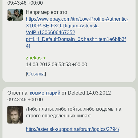
09:43:46 +00:00
Например вот это
http://www.ebay.com/itm/Low-Profile-Authentic-
X100P-SE-FXO-Digium-Asterisk-
VoIP-/130660646735?
pt=LH_DefaultDomain_0&hash=item1e6bfb3f
4f
zhekas
★
14.03.2012 09:53:53 +00:00
Ссылка
Ответ на:
комментарий
от Deleted
14.03.2012
09:43:46 +00:00
Либо платы, либо гейты, либо модемы на
строго определенных чипах:
http://asterisk-support.ru/forum/topics/2794/