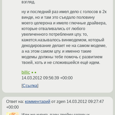
взгляд.
ну и последний раз имел дело с голосов в 2к
винде, но и там это съедало половину
моего целерона и имело глючные драйвера,
которые отваливались от любого
увеличенного потребления цпу. то,
кажется.называлось винмодемом, который
декодирование делает не на самом модеме,
а на этом самом цпу. и именно такие
модемы должны тебе помочь с развитием
твоей, хоть и не сложившейся ещё идем.
billic
★★
14.03.2012 09:56:39 +00:00
Ссылка
Ответ на:
комментарий
от zgen
14.03.2012 09:27:47
+00:00
Или же купить пару-тройку сотовых