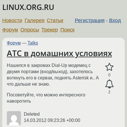
LINUX.ORG.RU
Новости
Галерея
Статьи
Регистрация
-
Вход
Форум
Опросы
Трекер
Поиск
Форум
—
Talks
АТС в домашних условиях
Нашелся в закромах Dial-Up модемец с
двумя портами (вход/выход), захотелось
0
воткнуть его в сервак, поднять Asterisk и.. А
что дальше не знаю.
2
Посоветуйте, что можно интересного
наворотить
Deleted
14.03.2012 09:23:26 +00:00