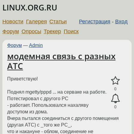
LINUX.ORG.RU
Новости
Галерея
Статьи
Регистрация
-
Вход
Форум
Опросы
Трекер
Поиск
Форум
—
Admin
модемная связь с разных
АТС
Приветствую!
0
Поднял mgetty/pppd ... на серваке на работе.
Потестировал с другого PC
- работает. Попользовался нахаляву
0
доступом из дома.
Вчера пытался соединиться с другого помещения
(другая АТС) с _того же PC_,
что и накануне - облом, соединение не