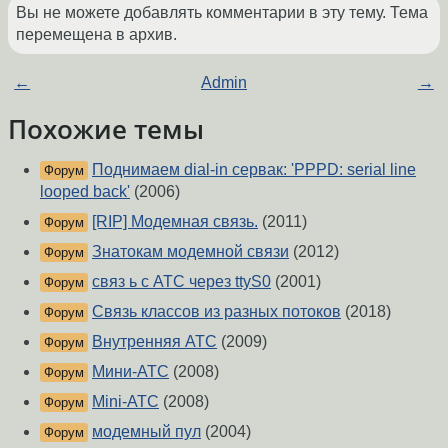
Вы не можете добавлять комментарии в эту тему. Тема
перемещена в архив.
←
Admin
→
Похожие темы
Поднимаем dial-in сервак: 'PPPD: serial line
Форум
looped back'
(2006)
[RIP] Модемная связь.
(2011)
Форум
Знатокам модемной связи
(2012)
Форум
связ ь с АТС через ttyS0
(2001)
Форум
Связь классов из разных потоков
(2018)
Форум
Внутренняя АТС
(2009)
Форум
Мини-АТС
(2008)
Форум
Mini-АТС
(2008)
Форум
модемный пул
(2004)
Форум