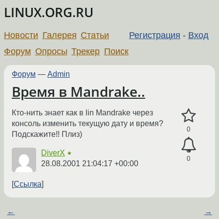
LINUX.ORG.RU
Новости
Галерея
Статьи
Регистрация
-
Вход
Форум
Опросы
Трекер
Поиск
Форум
—
Admin
Время в Mandrake..
Кто-нить знает как в lin Mandrake через
консоль изменить текущую дату и время?
0
Подскажите!! Плиз)
DiverX
★
0
28.08.2001 21:04:17 +00:00
Ссылка
←
→