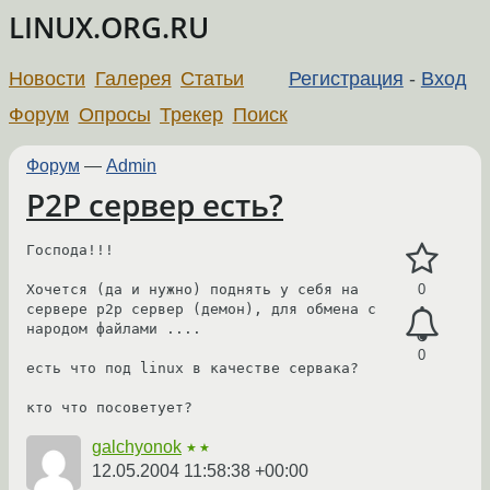
LINUX.ORG.RU
Новости
Галерея
Статьи
Регистрация
-
Вход
Форум
Опросы
Трекер
Поиск
Форум
—
Admin
P2P сервер есть?
Господа!!!

Хочется (да и нужно) поднять у себя на 
0
сервере p2p сервер (демон), для обмена с 
народом файлами ....

0
есть что под linux в качестве сервака?

кто что посоветует?
galchyonok
★★
12.05.2004 11:58:38 +00:00