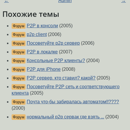
←
Admin
→
Похожие темы
P2P в консоли
(2005)
Форум
p2p client
(2006)
Форум
Посоветуйте p2p сервер
(2006)
Форум
P2P в локалке
(2007)
Форум
Консольные P2P клиенты?
(2004)
Форум
P2P для iPhone
(2008)
Форум
P2P сервер. кто ставил? какой?
(2005)
Форум
Посоветуйте P2P сеть и соответствующего
Форум
клиента
(2005)
Почта что-бы забиралась автоматом!!????
Форум
(2000)
нормальный p2p сервак где взять ...
(2004)
Форум