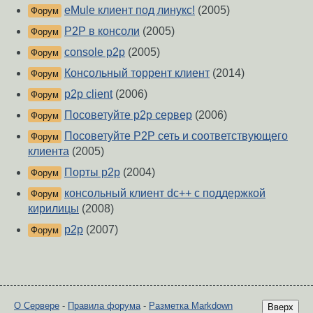
eMule клиент под линукс!
(2005)
Форум
P2P в консоли
(2005)
Форум
console p2p
(2005)
Форум
Консольный торрент клиент
(2014)
Форум
p2p client
(2006)
Форум
Посоветуйте p2p сервер
(2006)
Форум
Посоветуйте P2P сеть и соответствующего
Форум
клиента
(2005)
Порты p2p
(2004)
Форум
консольный клиент dc++ c поддержкой
Форум
кирилицы
(2008)
p2p
(2007)
Форум
О Сервере
-
Правила форума
-
Разметка Markdown
Вверх