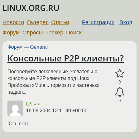
LINUX.ORG.RU
Новости
Галерея
Статьи
Регистрация
-
Вход
Форум
Опросы
Трекер
Поиск
Форум
—
General
Консольные P2P клиенты?
Посоветуйте легковесные, желательно
консольные P2P клиенты под Linux.
0
Пробовал xMule... тормозит и частенько
падает....
0
LX
★★
18.09.2004 13:11:40 +00:00
Ссылка