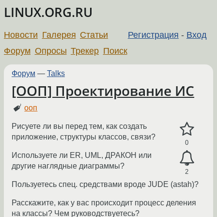
LINUX.ORG.RU
Новости
Галерея
Статьи
Регистрация
-
Вход
Форум
Опросы
Трекер
Поиск
Форум
—
Talks
[ООП] Проектирование ИС
ооп
Рисуете ли вы перед тем, как создать
приложение, структуры классов, связи?
0
Используете ли ER, UML, ДРАКОН или
другие наглядные диаграммы?
2
Пользуетесь спец. средствами вроде JUDE (astah)?
Расскажите, как у вас происходит процесс деления
на классы? Чем руководствуетесь?