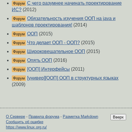
С чего разумнее начинать проектирование
Форум
ИС?
(2012)
Обязательность изучения ООП на java и
Форум
шаблонов проектирования!
(2014)
ООП
(2015)
Форум
Что делает ООП - ООП?
(2015)
Форум
Широковещательное ООП
(2015)
Форум
Опять ООП
(2016)
Форум
[ООП] Интерфейсы
(2011)
Форум
[универ][ООП] ООП в структурных языках
Форум
(2009)
О Сервере
-
Правила форума
-
Разметка Markdown
Вверх
Сообщить об ошибке
https://www.linux.org.ru/