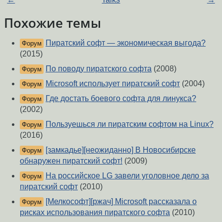
Похожие темы
Пиратский софт — экономическая выгода?
Форум
(2015)
По поводу пиратского софта
(2008)
Форум
Microsoft использует пиратский софт
(2004)
Форум
Где достать боевого софта для линукса?
Форум
(2002)
Пользуешься ли пиратским софтом на Linux?
Форум
(2016)
[замкадье][неожиданно] В Новосибирске
Форум
обнаружен пиратский софт!
(2009)
На российское LG завели уголовное дело за
Форум
пиратский софт
(2010)
[Мелкософт][ржач] Microsoft рассказала о
Форум
рисках использования пиратского софта
(2010)