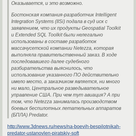
Оказывается, и это возможно.
Бостонская компания-разработчик Intelligent
Integration Systems (IISi) подала в суд иск с
заявлением, что их продукты Geospatial Toolkit
и Extended SQL Toolkit были нелегально
использованы в составе разработок
массачусетской компании Netezza, которая
выполняла правительственный заказ. В ходе
последовавшего далее судебного
разбирательства выяснилось, что
использование указанного ПО действительно
имело место, а заказчиком является, ни много
ни мало, Центральное разведывательное
управление США. При чем тут авиация? А при
том, что Netezza занималась производством
боевых беспилотных летательных аппаратов
(БПЛА) Predator.
http://www.3dnews.ru/news/na-boevih-bespilotnikah-
predator-ustanovlen-piratskiy-soft