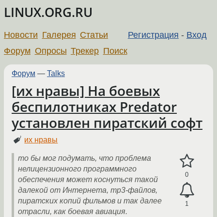
LINUX.ORG.RU
Новости
Галерея
Статьи
Регистрация
-
Вход
Форум
Опросы
Трекер
Поиск
Форум
—
Talks
[их нравы] На боевых
беспилотниках Predator
установлен пиратский софт
их нравы
то бы мог подумать, что проблема
нелицензионного программного
0
обеспечения может коснуться такой
далекой от Интернета, mp3-файлов,
пиратских копий фильмов и так далее
1
отрасли, как боевая авиация.