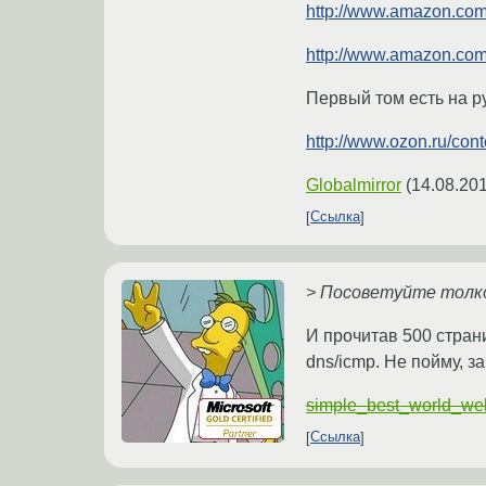
http://www.amazon.com/
http://www.amazon.com/
Первый том есть на р
http://www.ozon.ru/cont
Globalmirror
(
14.08.201
Ссылка
> Посоветуйте толко
И прочитав 500 страни
dns/icmp. Не пойму, з
simple_best_world_we
Ссылка