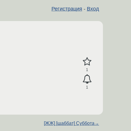
Регистрация
-
Вход
1
1
[ЖЖ] [шаббат] Суббота
→