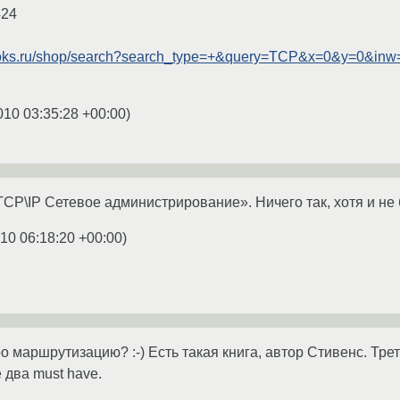
424
ooks.ru/shop/search?search_type=+&query=TCP&x=0&y=0&inw
010 03:35:28 +00:00
)
TCP\IP Сетевое администрирование». Ничего так, хотя и не 
10 06:18:20 +00:00
)
 маршрутизацию? :-) Есть такая книга, автор Стивенс. Тре
 два must have.