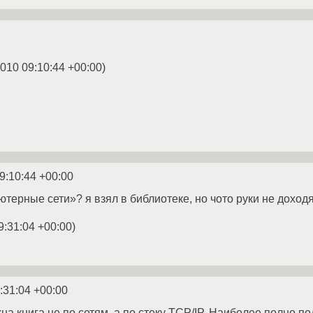
2010 09:10:44 +00:00
)
9:10:44 +00:00
терные сети»? я взял в библиотеке, но чото руки не доход
9:31:04 +00:00
)
:31:04 +00:00
на книга не по сетям, а по стеку TCP/IP. Наиболее полно п