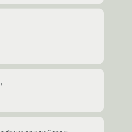
ят
одробно это описано у Стивенса.