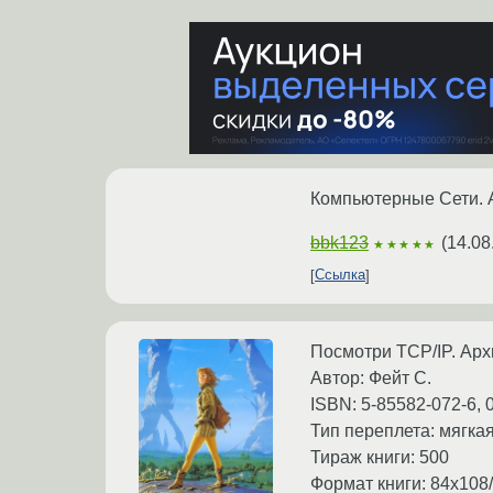
Компьютерные Сети. 
bbk123
(
14.08
★★★★★
Ссылка
Посмотри TCP/IP. Архи
Автор: Фейт С.
ISBN: 5-85582-072-6, 
Тип переплета: мягка
Тираж книги: 500
Формат книги: 84х108