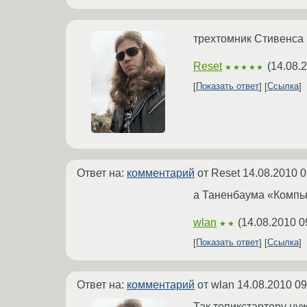
трехтомник Стивенса
Reset
(
14.08.
★★★★★
Показать ответ
Ссылка
Ответ на:
комментарий
от Reset
14.08.2010 0
а Таненбаума «Компью
wlan
(
14.08.2010 0
★★
Показать ответ
Ссылка
Ответ на:
комментарий
от wlan
14.08.2010 09
Так топикстартеру нуж