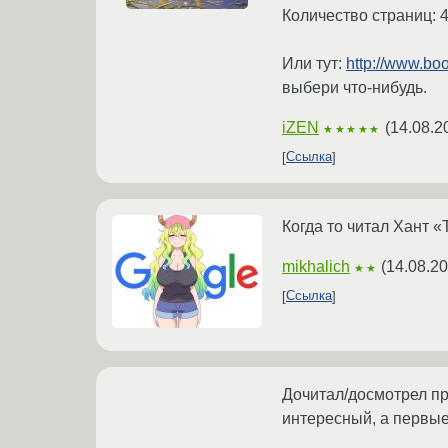
Количество страниц: 
Или тут:
http://www.b
выбери что-нибудь.
iZEN
(
14.08.2
★★★★★
Ссылка
Когда то читал Хант «
mikhalich
(
14.08.20
★★
Ссылка
Дочитал/досмотрел про
интересный, а первые