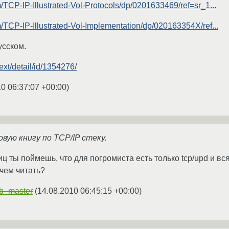
TCP-IP-Illustrated-Vol-Protocols/dp/0201633469/ref=sr_1...
TCP-IP-Illustrated-Vol-Implementation/dp/020163354X/ref...
усском.
ext/detail/id/1354276/
0 06:37:07 +00:00
)
вую книгу по TCP/IP стеку.
ц ты поймешь, что для погромиста есть только tcp/upd и вс
ачем читать?
b_master
(
14.08.2010 06:45:15 +00:00
)