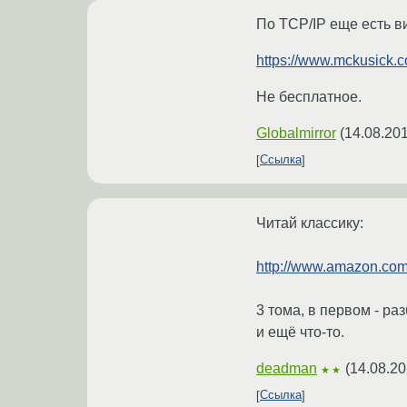
По TCP/IP еще есть вид
https://www.mckusick.c
Не бесплатное.
Globalmirror
(
14.08.201
Ссылка
Читай классику:
http://www.amazon.com
3 тома, в первом - ра
и ещё что-то.
deadman
(
14.08.20
★★
Ссылка