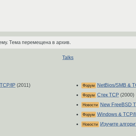
ему. Тема перемещена в архив.
Talks
 TCP/IP
(2011)
NetBios/SMB & T
Форум
Стек TCP
(2000)
Форум
New FreeBSD TC
Новости
Windows & TCP/I
Форум
Изучите алгор
Новости