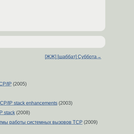
[ЖЖ] [шаббат] Суббота
→
CP/IP
(2005)
P/IP stack enhancements
(2003)
P stack
(2008)
итмы работы системных вызовов TCP
(2009)