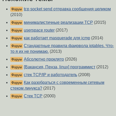
tcp socket send отправка сообщения целиком
Форум
(2010)
минималистичные реализации TCP
(2015)
Форум
userspace router
(2017)
Форум
как работает masquerade для icmp
(2014)
Форум
Стандартные правила фаирвола iptables. Что-
Форум
то я их не понимаю.
(2013)
Абсолютно проклято
(2026)
Форум
[Вакансия, Пенза, linux] программист
(2012)
Форум
стек TCP/IP и работодатель
(2008)
Форум
Как разобраться с современным сетевым
Форум
стеком линукса?
(2017)
Стек TCP
(2000)
Форум