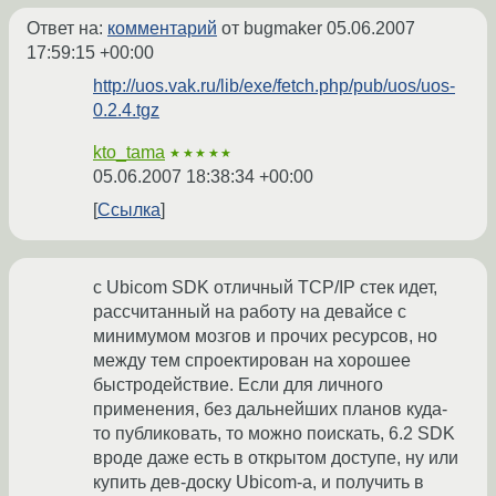
Ответ на:
комментарий
от bugmaker
05.06.2007
17:59:15 +00:00
http://uos.vak.ru/lib/exe/fetch.php/pub/uos/uos-
0.2.4.tgz
kto_tama
★★★★★
05.06.2007 18:38:34 +00:00
Ссылка
с Ubicom SDK отличный TCP/IP стек идет,
рассчитанный на работу на девайсе с
минимумом мозгов и прочих ресурсов, но
между тем спроектирован на хорошее
быстродействие. Если для личного
применения, без дальнейших планов куда-
то публиковать, то можно поискать, 6.2 SDK
вроде даже есть в открытом доступе, ну или
купить дев-доску Ubicom-а, и получить в