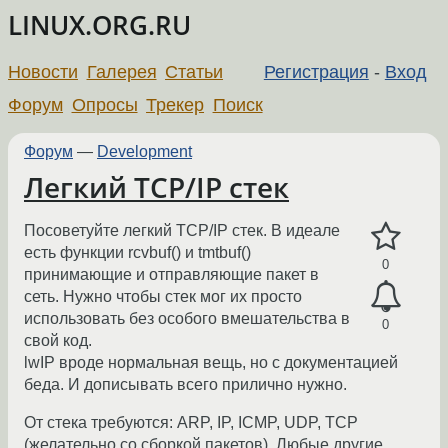
LINUX.ORG.RU
Новости
Галерея
Статьи
Регистрация
-
Вход
Форум
Опросы
Трекер
Поиск
Форум
—
Development
Легкий TCP/IP стек
Посоветуйте легкий TCP/IP стек. В идеале
есть функции rcvbuf() и tmtbuf()
0
принимающие и отправляющие пакет в
сеть. Нужно чтобы стек мог их просто
использовать без особого вмешательства в
0
свой код.
lwIP вроде нормальная вещь, но с документацией
беда. И дописывать всего прилично нужно.
От стека требуются: ARP, IP, ICMP, UDP, TCP
(желательно со сборкой пакетов). Любые другие