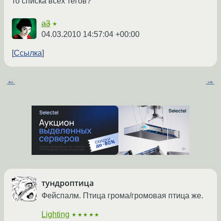
то списка всех тегов?
a3
★
04.03.2010 14:57:04 +00:00
Ссылка
←
→
тундроптица
Фейспалм. Птица грома/громовая птица же.
Lighting
★★★★★