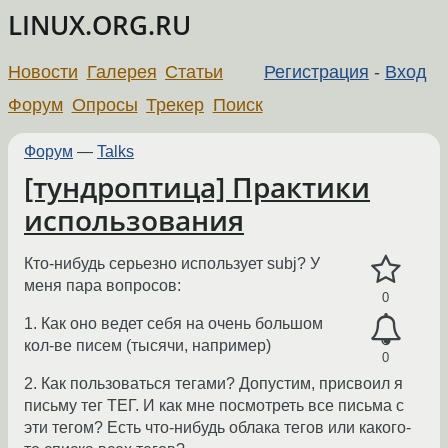
LINUX.ORG.RU
Новости
Галерея
Статьи
Регистрация
-
Вход
Форум
Опросы
Трекер
Поиск
Форум
—
Talks
[тундроптица] Практики
использования
Кто-нибудь серьезно использует subj? У
меня пара вопросов:
0
1. Как оно ведет себя на очень большом
кол-ве писем (тысячи, например)
0
2. Как пользоваться тегами? Допустим, присвоил я
письму тег ТЕГ. И как мне посмотреть все письма с
эти тегом? Есть что-нибудь облака тегов или какого-